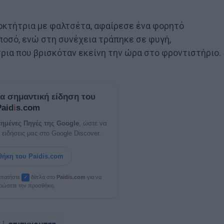
ιοκτήτρια με φαλτσέτα, αφαίρεσε ένα φορητό
ποσό, ενώ στη συνέχεια τράπηκε σε φυγή,
ρια που βρισκόταν εκείνη την ώρα στο φροντιστήριο.
ία σημαντική είδηση του
Paid
i
s.com
ημένες Πηγές της Google
, ώστε να
 ειδήσεις μας στο Google Discover.
ήκη του Paidis.com
, πατήστε
δίπλα στο
Paid
i
s.com
για να
✓
ρώσετε την προσθήκη.