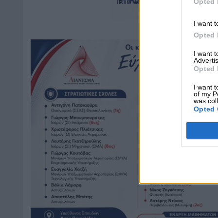
Opted 
I want t
Opted 
I want 
Advertis
Opted 
I want t
of my P
was col
Opted 