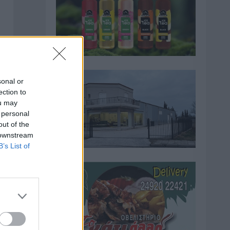
sonal or
ection to
ou may
 personal
out of the
 downstream
B’s List of