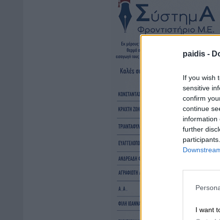
paidis -
Do
If you wish 
sensitive in
confirm you
continue se
information 
further disc
participants
Downstream 
Persona
I want t