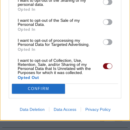
I want to opt-out of the Sharing of my
personal data.
07/08/2026 , 21:13
Opted In
I want to opt-out of the Sale of my
Αύριο Σάββατο στη Λάρισα η κηδεία του
Personal Data.
Αθανασίου Ράγια
Opted In
07/08/2026 , 21:09
I want to opt-out of processing my
Personal Data for Targeted Advertising.
Opted In
Ταϊλάνδη: 14χρονος άνοιξε πυρ σε
I want to opt-out of Collection, Use,
σχολείο – Σκότωσε 5 εκπαιδευτικούς και
Retention, Sale, and/or Sharing of my
Personal Data that Is Unrelated with the
τους παππούδες του
Purposes for which it was collected.
Opted Out
07/08/2026 , 20:35
CONFIRM
Εορτασμός της Μεταμόρφωσης στο
«χωριό των Λαρισαίων» στην Ουγκάντα
Data Deletion
Data Access
Privacy Policy
με νέα ομαδική βάπτιση
07/08/2026 , 20:17