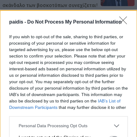
σκάνδαλο των βοσκοτόπων συνεχίζεται!
08/08/2026 , 7:57
paidis -
Do Not Process My Personal Information
Κ. Αγοραστός: Σκιές για το κόστος, τους
If you wish to opt-out of the sale, sharing to third parties, or
όρους, τον τρόπο και τον φορέα
processing of your personal or sensitive information for
δημοπράτησης των κολυμβητικών
targeted advertising by us, please use the below opt-out
δεξαμενών
section to confirm your selection. Please note that after your
opt-out request is processed you may continue seeing
07/08/2026 , 21:21
interest-based ads based on personal information utilized by
us or personal information disclosed to third parties prior to
your opt-out. You may separately opt-out of the further
Γ. Καριπίδης: Να ενισχυθούν άμεσα οι
disclosure of your personal information by third parties on the
υποστελεχωμένες Πυροσβεστικές
IAB’s list of downstream participants. This information may
Υπηρεσίες της Π.Ε. Λάρισας
also be disclosed by us to third parties on the
IAB’s List of
Downstream Participants
that may further disclose it to other
07/08/2026 , 21:17
third parties.
Προσλήψεις επικουρικού νοσηλευτικού
Personal Data Processing Opt Outs
προσωπικού στα Κ.Υ. Αγιάς και Γόννων