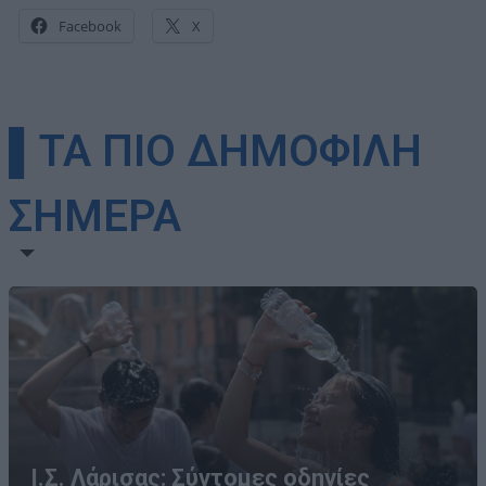
Facebook
X
▌ΤΑ ΠΙΟ ΔΗΜΟΦΙΛΗ
ΣΗΜΕΡΑ
Ι.Σ. Λάρισας: Σύντομες οδηγίες