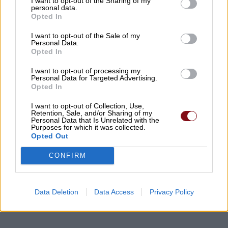
I want to opt-out of the Sharing of my
personal data.
Opted In
Ανοικτά από σήμερα το ουζερί της Ζέτας στον
I want to opt-out of the Sale of my
Personal Data.
Βρυότοπο
Opted In
I want to opt-out of processing my
Personal Data for Targeted Advertising.
Opted In
I want to opt-out of Collection, Use,
Retention, Sale, and/or Sharing of my
Personal Data that Is Unrelated with the
Purposes for which it was collected.
Opted Out
CONFIRM
Θύματα φάρσας εκπαιδευτικός και
καταστηματάρχες στον Αμπελώνα
Data Deletion
Data Access
Privacy Policy