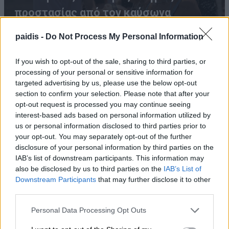
προστασίας από τον καύσωνα
paidis -
Do Not Process My Personal Information
If you wish to opt-out of the sale, sharing to third parties, or
processing of your personal or sensitive information for
targeted advertising by us, please use the below opt-out
section to confirm your selection. Please note that after your
opt-out request is processed you may continue seeing
interest-based ads based on personal information utilized by
ΛΑ.ΣΥ.: Η περιφερειακή αρχή κάνει πως δεν
us or personal information disclosed to third parties prior to
your opt-out. You may separately opt-out of the further
βλέπει την συνεχιζόμενη εδώ και χρόνια
disclosure of your personal information by third parties on the
ρύπανση του Γκουσμπασανιώτη ποταμού
IAB’s list of downstream participants. This information may
also be disclosed by us to third parties on the
IAB’s List of
Downstream Participants
that may further disclose it to other
third parties.
Personal Data Processing Opt Outs