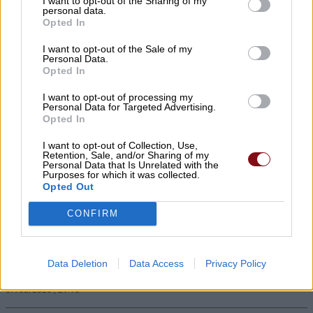
Κ. Αγοραστός: Σκιές για το κόστος,
I want to opt-out of the Sharing of my
personal data.
τους όρους, τον τρόπο και τον φορέα
Opted In
δημοπράτησης των κολυμβητικών
I want to opt-out of the Sale of my
Personal Data.
δεξαμενών
Opted In
07/08/2026 , 21:21
I want to opt-out of processing my
Personal Data for Targeted Advertising.
Opted In
I want to opt-out of Collection, Use,
Γ. Καριπίδης: Να ενισχυθούν άμεσα οι
Retention, Sale, and/or Sharing of my
Personal Data that Is Unrelated with the
υποστελεχωμένες Πυροσβεστικές
Purposes for which it was collected.
Opted Out
Υπηρεσίες της Π.Ε. Λάρισας
07/08/2026 , 21:17
CONFIRM
Προσλήψεις επικουρικού νοσηλευτικού
Data Deletion
Data Access
Privacy Policy
προσωπικού στα Κ.Υ. Αγιάς και Γόννων
07/08/2026 , 21:13