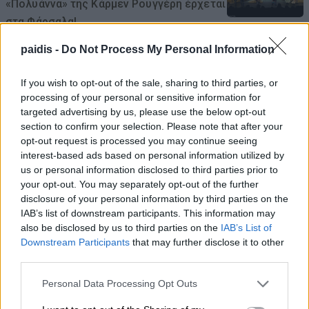
«Πολυάννα» της Κάρμεν Ρουγγέρη έρχεται
στα Φάρσαλα!
07/08/2026 , 9:30
paidis -
Do Not Process My Personal Information
Ο Θερινός Κινηματογράφος του Δήμου
If you wish to opt-out of the sale, sharing to third parties, or
processing of your personal or sensitive information for
Λαρισαίων πάει διακοπές! – Ραντεβού
targeted advertising by us, please use the below opt-out
ξανά στις 17 Αυγούστου
section to confirm your selection. Please note that after your
opt-out request is processed you may continue seeing
07/08/2026 , 9:23
interest-based ads based on personal information utilized by
us or personal information disclosed to third parties prior to
Ε. Λιακούλη: Στου αγρότη το κεφάλι, όλα
your opt-out. You may separately opt-out of the further
τα τεχνάσματα και τα πειράματα!
disclosure of your personal information by third parties on the
IAB’s list of downstream participants. This information may
07/08/2026 , 9:17
also be disclosed by us to third parties on the
IAB’s List of
Downstream Participants
that may further disclose it to other
Σε Κρανιά Ελασσόνας και Ραψάνη για τη
third parties.
Μεταμόρφωση του Σωτήρος, ο Χρήστος
Personal Data Processing Opt Outs
Κέλλας