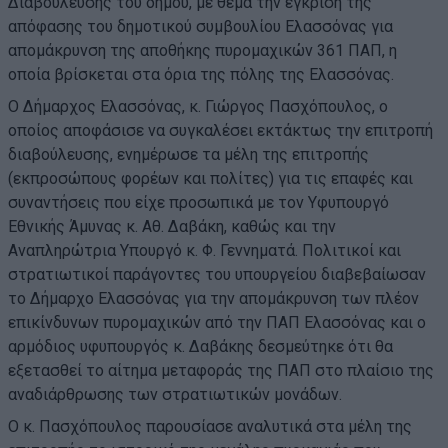
Διαβούλευσης του δήμου, με θέμα την έγκριση της
απόφασης του δημοτικού συμβουλίου Ελασσόνας για
απομάκρυνση της αποθήκης πυρομαχικών 361 ΠΑΠ, η
οποία βρίσκεται στα όρια της πόλης της Ελασσόνας.
Ο Δήμαρχος Ελασσόνας, κ. Γιώργος Πασχόπουλος, ο
οποίος αποφάσισε να συγκαλέσει εκτάκτως την επιτροπή
διαβούλευσης, ενημέρωσε τα μέλη της επιτροπής
(εκπροσώπους φορέων και πολίτες) για τις επαφές και
συναντήσεις που είχε προσωπικά με τον Υφυπουργό
Εθνικής Άμυνας κ. Αθ. Δαβάκη, καθώς και την
Αναπληρώτρια Υπουργό κ. Φ. Γεννηματά. Πολιτικοί και
στρατιωτικοί παράγοντες του υπουργείου διαβεβαίωσαν
το Δήμαρχο Ελασσόνας για την απομάκρυνση των πλέον
επικίνδυνων πυρομαχικών από την ΠΑΠ Ελασσόνας και ο
αρμόδιος υφυπουργός κ. Δαβάκης δεσμεύτηκε ότι θα
εξετασθεί το αίτημα μεταφοράς της ΠΑΠ στο πλαίσιο της
αναδιάρθρωσης των στρατιωτικών μονάδων.
Ο κ. Πασχόπουλος παρουσίασε αναλυτικά στα μέλη της