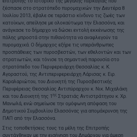
επιτροπής το ιστορικό της μεγάλης πυρκαγιάς που
ξέσπασε στο στρατόπεδο πυρομαχικών την Δευτέρα 8
Ιουλίου 2013, έβαλε σε τεράστιο κίνδυνο τις ζωές των
κατοίκων, απείλησε με ολοκαύτωμα την Ελασσόνα, και
ανάγκασε το δήμαρχο να δώσει εντολή εκκένωσης της
πόλης μπροστά στην πιθανότητα να αναφλεγούν τα
πυρομαχικά. Ο δήμαρχος εξήρε τις υπεράνθρωπες
προσπάθειες των πυροσβεστών, των εθελοντών και των
στρατιωτών, και τόνισε τη σημαντική παρουσία στο
στρατόπεδο του Περιφερειάρχη Θεσσαλίας κ. Κ.
Αγοραστού, της Αντιπεριφερειάρχη Λάρισας κ. Ειρ.
Καραλαριώτου, του Διοικητή της Πυροσβεστικής
Περιφέρειας Θεσσαλίας Αντιπύραρχου κ. Νικ. Μιχαλάκη
ης
και του Διοικητή της 1
Στρατιάς Αντιστράτηγου κ. Χρ.
Μανωλά, ενώ σημείωσε την ομόφωνη απόφαση του
Δημοτικού Συμβουλίου Ελασσόνας για απομάκρυνση της
ΠΑΠ από την Ελασσόνα.
Στις τοποθετήσεις τους τα μέλη της Επιτροπής
συντάχθηκαν με την εισήγηση του Δημάρχου για άμεση