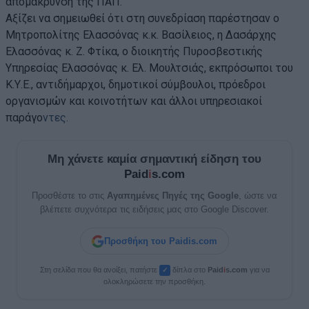
απομάκρυνση της ΠΑΠ.
Αξίζει να σημειωθεί ότι στη συνεδρίαση παρέστησαν ο
Μητροπολίτης Ελασσόνας κ.κ. Βασίλειος, η Δασάρχης
Ελασσόνας κ. Ζ. Φτίκα, ο διοικητής Πυροσβεστικής
Υπηρεσίας Ελασσόνας κ. Ελ. Μουλτσιάς, εκπρόσωποι του
Κ.Υ.Ε., αντιδήμαρχοι, δημοτικοί σύμβουλοι, πρόεδροι
οργανισμών και κοινοτήτων και άλλοι υπηρεσιακοί
παράγο
ντες.
Μη χάνετε καμία σημαντική είδηση του
Paid
i
s.com
Προσθέστε το στις
Αγαπημένες Πηγές της Google
, ώστε να
βλέπετε συχνότερα τις ειδήσεις μας στο Google Discover.
Προσθήκη του Paidis.com
Στη σελίδα που θα ανοίξει, πατήστε
δίπλα στο
Paid
i
s.com
για να
✓
ολοκληρώσετε την προσθήκη.