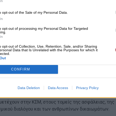
In
o opt-out of the Sale of my Personal Data.
In
to opt-out of processing my Personal Data for Targeted
ing.
In
o opt-out of Collection, Use, Retention, Sale, and/or Sharing
ersonal Data that Is Unrelated with the Purposes for which it
lected.
Out
CONFIRM
Data Deletion
Data Access
Privacy Policy
χιεπισκόπου την πολυθεματική συνεργασία των 34
μετέχουν στην ΚΣΜ, στους τομείς της ασφάλειας, της
ισμικού διαλόγου και των ανθρωπίνων δικαιωμάτων.