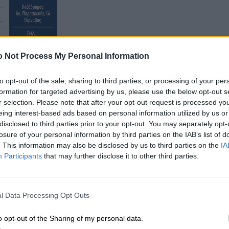
 Not Process My Personal Information
λληνικής Αντιπροσωπείας στην Κοινοβουλευτική
to opt-out of the sale, sharing to third parties, or processing of your per
η
ον Μακαριώτατο για την 14
Σύνοδο της Ολομέλειας
formation for targeted advertising by us, please use the below opt-out s
ήνα στις 20-21 Φεβρουαρίου, σημειώνοντας ότι ο Πάπα
r selection. Please note that after your opt-out request is processed y
eing interest-based ads based on personal information utilized by us or
ήνυμα στους συμμετέχοντες και προσκαλώντας,
disclosed to third parties prior to your opt-out. You may separately opt-
 της Ελλάδος να δώσει το παρών στην έναρξη των
losure of your personal information by third parties on the IAB’s list of
. This information may also be disclosed by us to third parties on the
IA
Participants
that may further disclose it to other third parties.
l Data Processing Opt Outs
o opt-out of the Sharing of my personal data.