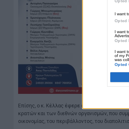
Opted 
I want t
Opted 
I want 
Advertis
Opted 
I want t
of my P
was col
Opted 
Επίσης, ο κ. Κέλλας έφερε εις γνώσιν του Αρ
κρατών και των διεθνών οργανισμών, που συμ
οικονομίας, του περιβάλλοντος, του διαπολιτ