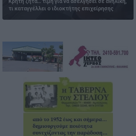
Κρήτη ζητά… τιμή για να ασελγήσει σε ανήλικη,
τι καταγγέλλει ο ιδιοκτήτης επιχείρησης