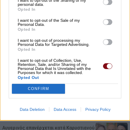
I want to opt-out of the Sharing of my
personal data.
γίνεται πράξη. Εξασφαλίστηκε η
Opted In
χρηματοδότηση 1,2 εκατ. € για το
I want to opt-out of the Sale of my
Δημοτικό Κτίριο Συκουρίου»
Personal Data.
Opted In
08/08/2026 , 10:53
I want to opt-out of processing my
Personal Data for Targeted Advertising.
ΣΥΦΩΕΛ: Χάθηκαν 153,74 εκατ. € για τις
Opted In
μπαταρίες – Μεγάλη απώλεια για τις
I want to opt-out of Collection, Use,
μικρές επιχειρήσεις
Retention, Sale, and/or Sharing of my
Personal Data that Is Unrelated with the
08/08/2026 , 10:38
Purposes for which it was collected.
Opted Out
Κρούσμα λοίμωξης από τον ιό του Δυτ.
CONFIRM
Νείλου στους Γόννους – Θα γίνει
ψεκασμός το βράδυ της Δευτέρας
Data Deletion
Data Access
Privacy Policy
08/08/2026 , 10:18
Αυγερινός επανέρχεται κατά Καρυστιανού