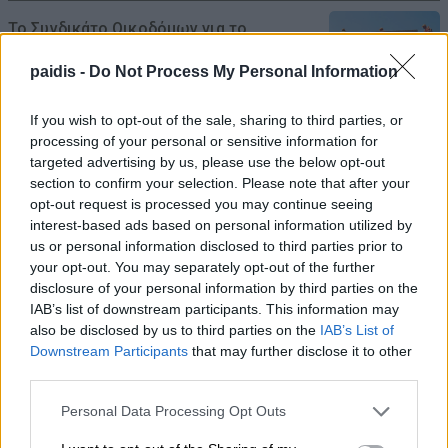
Το Συνδικάτο Οικοδόμων για το
αδειοδωρόσημο Αυγούστου
paidis -
Do Not Process My Personal Information
08/08/2026 , 18:42
If you wish to opt-out of the sale, sharing to third parties, or
Τι σχέση έχουν μια αγελάδα, μια ζέβρα και
processing of your personal or sensitive information for
targeted advertising by us, please use the below opt-out
μια μύγα; Το παράξενο πείραμα που
section to confirm your selection. Please note that after your
έδωσε την απάντηση
opt-out request is processed you may continue seeing
interest-based ads based on personal information utilized by
08/08/2026 , 15:47
us or personal information disclosed to third parties prior to
your opt-out. You may separately opt-out of the further
Η Ελλάδα χάνει το τρένο των startups:
disclosure of your personal information by third parties on the
Εκτός top 50 την ώρα που Κύπρος,
IAB’s list of downstream participants. This information may
also be disclosed by us to third parties on the
IAB’s List of
Τουρκία, Ρουμανία, Βουλγαρία, Βόρεια
Downstream Participants
that may further disclose it to other
Μακεδονία και Αλβανία επιταχύνουν
third parties.
08/08/2026 , 12:40
Personal Data Processing Opt Outs
Χρ. Καπετάνος: «Ένα αίτημα 25 ετών