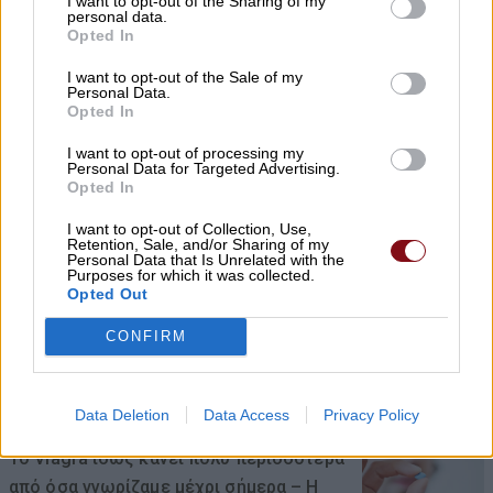
I want to opt-out of the Sharing of my
personal data.
μετασχηματιστή με ανυψωτικό μηχάνημα
Opted In
στον Τύρναβο
I want to opt-out of the Sale of my
Personal Data.
06/08/2026 , 11:56
Opted In
Συνελήφθη 50χρονος στην Ελασσόνα για
I want to opt-out of processing my
Personal Data for Targeted Advertising.
απόπειρα κλοπής
Opted In
06/08/2026 , 11:45
I want to opt-out of Collection, Use,
Retention, Sale, and/or Sharing of my
Personal Data that Is Unrelated with the
Purposes for which it was collected.
Η μεγάλη οθόνη συνεχίζεται στο
Opted Out
Κηποθέατρο Αλκαζάρ με τέσσερις
κινηματογραφικές προτάσεις για μικρούς
CONFIRM
και μεγάλους
06/08/2026 , 11:10
Data Deletion
Data Access
Privacy Policy
Το Viagra ίσως κάνει πολύ περισσότερα
από όσα γνωρίζαμε μέχρι σήμερα – Η