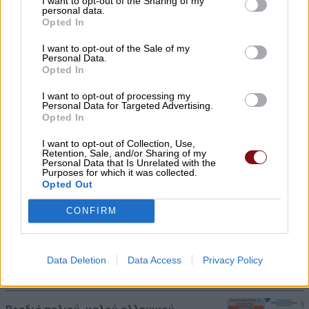
I want to opt-out of the Sharing of my
personal data.
Opted In
I want to opt-out of the Sale of my
Personal Data.
Σύγκρουση ελικοπτέρων στη Ψάθα:
Opted In
«Δεν υπήρξε τεχνικό πρόβλημα» – Η
I want to opt-out of processing my
έρευνα στρέφεται πλέον κυρίως στο
Personal Data for Targeted Advertising.
Opted In
ζήτημα του συντονισμού των
I want to opt-out of Collection, Use,
πτήσεων
Retention, Sale, and/or Sharing of my
Personal Data that Is Unrelated with the
Purposes for which it was collected.
06/08/2026 , 8:32
Opted Out
CONFIRM
Φορτίζετε το κινητό όλη νύχτα; Τί λένε οι
ειδικοί
Data Deletion
Data Access
Privacy Policy
05/08/2026 , 21:57