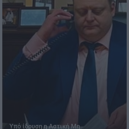
Υπό ίδρυση η Αστική Μη