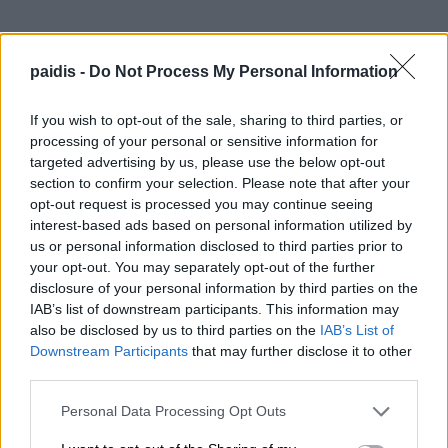
Σε επόμενο ενημερωτικό σημείωμα θα
paidis -
Do Not Process My Personal Information
τοποθετηθούμε για τις αλλαγές που προωθούνται
στη Δευτεροβάθμια Εκπαίδευση.
If you wish to opt-out of the sale, sharing to third parties, or
processing of your personal or sensitive information for
targeted advertising by us, please use the below opt-out
Μη χάνετε καμία σημαντική είδηση του
section to confirm your selection. Please note that after your
Paid
i
s.com
opt-out request is processed you may continue seeing
interest-based ads based on personal information utilized by
Προσθέστε το στις
Αγαπημένες Πηγές της Google
, ώστε να
us or personal information disclosed to third parties prior to
βλέπετε συχνότερα τις ειδήσεις μας στο Google Discover.
your opt-out. You may separately opt-out of the further
disclosure of your personal information by third parties on the
Προσθήκη του Paidis.com
IAB’s list of downstream participants. This information may
also be disclosed by us to third parties on the
IAB’s List of
Στη σελίδα που θα ανοίξει, πατήστε
δίπλα στο
Paid
i
s.com
για να
✓
Downstream Participants
that may further disclose it to other
ολοκληρώσετε την προσθήκη.
third parties.
Personal Data Processing Opt Outs