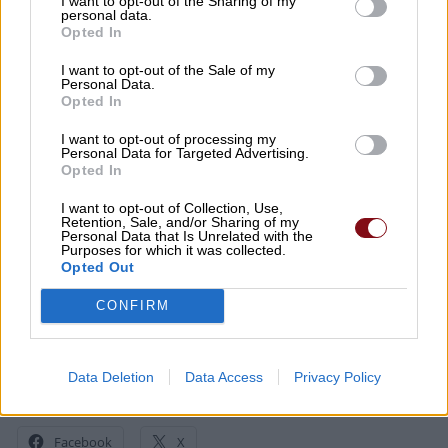
I want to opt-out of the Sharing of my
personal data.
Opted In
I want to opt-out of the Sale of my
Personal Data.
Opted In
I want to opt-out of processing my
Personal Data for Targeted Advertising.
Opted In
Προσοχή!
Επιτρέπεται η αναδημοσίευση των πληροφοριών του παραπάνω
άρθρου ή μέρους αυτών μόνο αν αναφέρεται ως πηγή το
https://paidis.com/
I want to opt-out of Collection, Use,
και υπάρχει ενεργός σύνδεσμος.
Retention, Sale, and/or Sharing of my
Personal Data that Is Unrelated with the
Purposes for which it was collected.
Opted Out
CONFIRM
Data Deletion
Data Access
Privacy Policy
Κοινοποιήστε:
Facebook
X