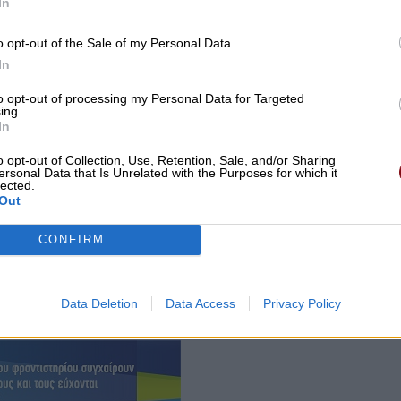
In
o opt-out of the Sale of my Personal Data.
In
to opt-out of processing my Personal Data for Targeted
ing.
In
o opt-out of Collection, Use, Retention, Sale, and/or Sharing
ersonal Data that Is Unrelated with the Purposes for which it
lected.
Out
υνταξιούχοι δεν θα ζήσουν με ψίχουλα, αλλά διεκδικού
τους τα δικαιώματα από τις αντισυνταξιουχικές
CONFIRM
θηκαν. Κάνουν επίσης καθαρό ακόμα, ότι δεν
υποταχθούν στο «ότι έγινε – έγινε», ούτε στα ψίχουλ
Data Deletion
Data Access
Privacy Policy