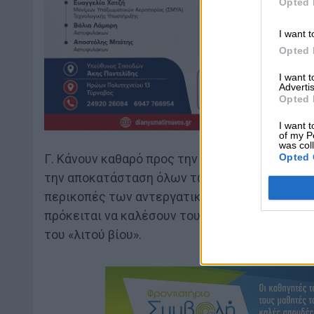
Opted 
I want t
Opted 
I want 
Advertis
Opted 
I want t
of my P
was col
Opted 
Γ. Κάνουν καθαρό προς την κυβέρνηση ότι οι σ
την αποκατάσταση όλων των απωλειών σε όλα 
περικοπές των αντεργατικών νόμων που ψηφίσ
πρόκειται να καλέσουν τους συνταξιούχους να 
του «λιτού βίου».