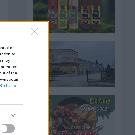
sonal or
ection to
ou may
 personal
out of the
 downstream
B’s List of