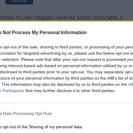
σθηκε ότι δεν υπάρχει κανένας λόγος να κατεβεί ο
ινήματος, αλλά αντίθετα αυτός να άνεβει με βάση τις
 Not Process My Personal Information
ναμώσουν τον αγώνα τους για την λύση των μεγάλων
ς.
to opt-out of the sale, sharing to third parties, or processing of your per
formation for targeted advertising by us, please use the below opt-out s
r selection. Please note that after your opt-out request is processed y
eing interest-based ads based on personal information utilized by us or
disclosed to third parties prior to your opt-out. You may separately opt-
losure of your personal information by third parties on the IAB’s list of
. This information may also be disclosed by us to third parties on the
IA
Participants
that may further disclose it to other third parties.
l Data Processing Opt Outs
o opt-out of the Sharing of my personal data.