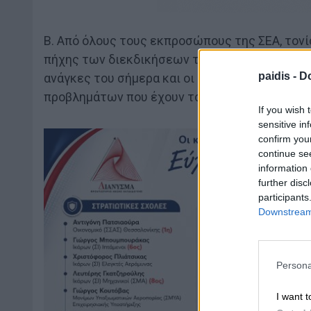
Β. Από όλους τους εκπροσώπους της ΣΕΑ, τονί
πήχης των διεκδικήσεων του συνταξιουχικού κ
paidis -
Do
ανάγκες του σήμερα και οι συντξιούχοι να δυ
προβλημάτων που έχουν τσακίσει την ζωή του
If you wish 
sensitive in
confirm you
continue se
information 
further disc
participants
Downstream 
Persona
I want t