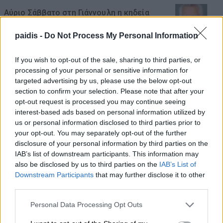
Αύριο Σάββατο στη Γιάννουλη η κηδεία
του Αθανασίου Σκόδρα
paidis -
Do Not Process My Personal Information
07/08/2026 , 15:06
If you wish to opt-out of the sale, sharing to third parties, or
Δηλώσεις συμμετοχής για τα
processing of your personal or sensitive information for
targeted advertising by us, please use the below opt-out
Masterclasses στη Γιορτή Κρασιού
section to confirm your selection. Please note that after your
Αμπελώνα 2026
opt-out request is processed you may continue seeing
interest-based ads based on personal information utilized by
07/08/2026 , 14:44
us or personal information disclosed to third parties prior to
your opt-out. You may separately opt-out of the further
Τουρκία, Σαουδική Αραβία, και Πακιστάν
disclosure of your personal information by third parties on the
προχωρούν σε κοινή αμυντική συμφωνία
IAB’s list of downstream participants. This information may
also be disclosed by us to third parties on the
IAB’s List of
07/08/2026 , 14:01
Downstream Participants
that may further disclose it to other
third parties.
Τα Φάρσαλα τρέχουν ξανά στα χνάρια του
Personal Data Processing Opt Outs
Αχιλλέα – Στις 27 Σεπτεμβρίου ο 12ος
Αχίλλειος Άθλος