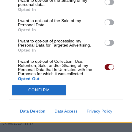
I want to opt-out of the Sharing of my
personal data.
07/08/2026 , 12:09
Opted In
I want to opt-out of the Sale of my
Τραγωδία στις Σέρρες: Νεκροί μητέρα και
Personal Data.
Opted In
γιος σε σφοδρή μετωπική σύγκρουση με
φορτηγό
I want to opt-out of processing my
Personal Data for Targeted Advertising.
07/08/2026 , 12:05
Opted In
I want to opt-out of Collection, Use,
Τακτική Γενική Συνέλευση και εκλογές
Retention, Sale, and/or Sharing of my
Personal Data that Is Unrelated with the
στον Εξωραϊστικό Σύλλογο Καστρί –
Purposes for which it was collected.
Opted Out
Λουτρό
CONFIRM
07/08/2026 , 11:28
Ανοικτά από σήμερα το ουζερί της Ζέτας
Data Deletion
Data Access
Privacy Policy
στον Βρυότοπο
07/08/2026 , 11:17