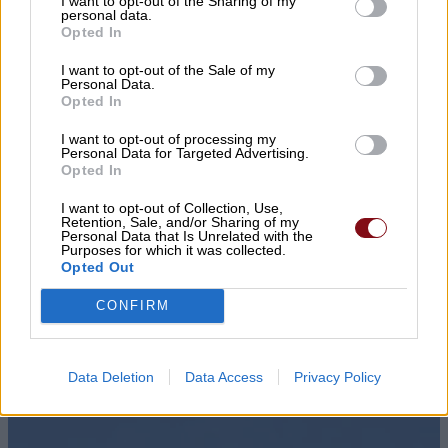
I want to opt-out of the Sharing of my
personal data.
Opted In
I want to opt-out of the Sale of my
Personal Data.
Opted In
I want to opt-out of processing my
Personal Data for Targeted Advertising.
Opted In
I want to opt-out of Collection, Use,
Retention, Sale, and/or Sharing of my
▌ΤΕΛΕΥΤΑΙΑ ΝΕΑ
Personal Data that Is Unrelated with the
Purposes for which it was collected.
Opted Out
CONFIRM
Data Deletion
Data Access
Privacy Policy