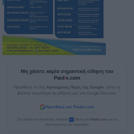
Μη χάνετε καμία σημαντική είδηση του
Paid
i
s.com
Προσθέστε το στις
Αγαπημένες Πηγές της Google
, ώστε να
βλέπετε συχνότερα τις ειδήσεις μας στο Google Discover.
Προσθήκη του Paidis.com
Στη σελίδα που θα ανοίξει, πατήστε
δίπλα στο
Paid
i
s.com
για να
✓
ολοκληρώσετε την προσθήκη.