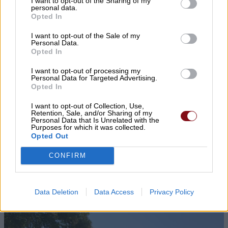
I want to opt-out of the Sharing of my
personal data.
Προσλήψεις επικουρικού
Opted In
νοσηλευτικού προσωπικού στα Κ.Υ.
I want to opt-out of the Sale of my
Αγιάς και Γόννων
Personal Data.
Opted In
I want to opt-out of processing my
Personal Data for Targeted Advertising.
Opted In
I want to opt-out of Collection, Use,
Retention, Sale, and/or Sharing of my
Personal Data that Is Unrelated with the
Purposes for which it was collected.
Opted Out
Συναγερμός στη Βουλγαρία: Drone αγνώστου
CONFIRM
προέλευσης εξερράγη κοντά σε μεγάλο αγωγό
φυσικού αερίου
Data Deletion
Data Access
Privacy Policy