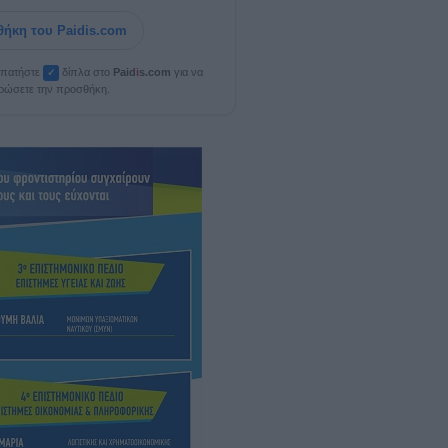
ήκη του Paidis.com
, πατήστε
δίπλα στο
Paid
i
s.com
για να
✓
ρώσετε την προσθήκη.