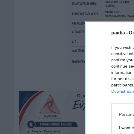
paidis -
Do
If you wish 
sensitive in
confirm you
continue se
information 
further disc
participants
Downstream 
Persona
I want t