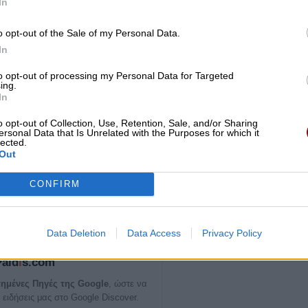
In
o opt-out of the Sale of my Personal Data.
In
to opt-out of processing my Personal Data for Targeted
ing.
In
o opt-out of Collection, Use, Retention, Sale, and/or Sharing
ersonal Data that Is Unrelated with the Purposes for which it
lected.
Out
CONFIRM
Data Deletion
Data Access
Privacy Policy
ία σημαντική είδηση του
Paid
i
s.com
ημένες Πηγές της Google
, ώστε να
 ειδήσεις μας στο Google Discover.