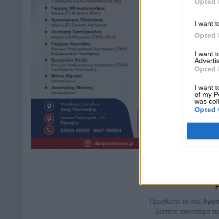
Opted 
I want t
Opted 
I want 
Advertis
Opted 
I want t
of my P
was col
Opted 
Μη χάνετε καμ
Προσθέστε το στις
Αγαπ
βλέπετε συχνότερα τις