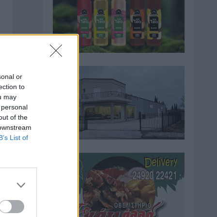
sonal or
ection to
ou may
 personal
out of the
 downstream
B’s List of