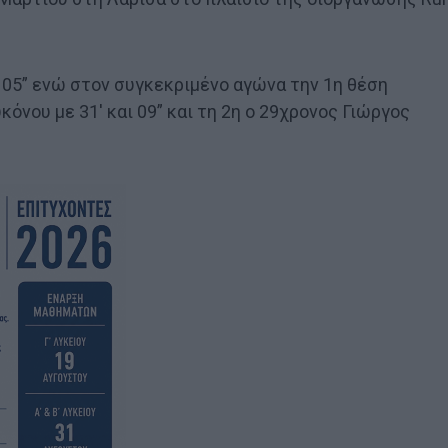
ι 05” ενώ στον συγκεκριμένο αγώνα την 1η θέση
όνου με 31′ και 09” και τη 2η ο 29χρονος Γιώργος