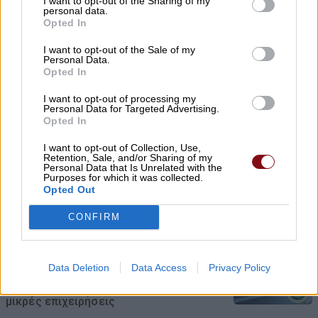
I want to opt-out of the Sharing of my
personal data.
Opted In
Χρ. Καπετάνος: «Ένα αίτημα 25 ετών
γίνεται πράξη. Εξασφαλίστηκε η
I want to opt-out of the Sale of my
Personal Data.
χρηματοδότηση 1,2 εκατ. € για το
Opted In
Δημοτικό Κτίριο Συκουρίου»
I want to opt-out of processing my
Personal Data for Targeted Advertising.
08/08/2026 , 10:53
Opted In
«Πόσα θέλεις για το κορίτσι;»: Τουρίστας
I want to opt-out of Collection, Use,
Retention, Sale, and/or Sharing of my
στην Κρήτη ζητά… τιμή για να ασελγήσει
Personal Data that Is Unrelated with the
Purposes for which it was collected.
σε ανήλικη, τι καταγγέλλει ο ιδιοκτήτης
Opted Out
επιχείρησης
CONFIRM
08/08/2026 , 10:39
ΣΥΦΩΕΛ: Χάθηκαν 153,74 εκατ. € για τις
Data Deletion
Data Access
Privacy Policy
μπαταρίες – Μεγάλη απώλεια για τις
μικρές επιχειρήσεις