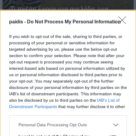
Τι σχέση έχουν μια αγελάδα, μια
ζέβρα και μια μύγα; Το παράξενο
paidis -
Do Not Process My Personal Information
πείραμα που έδωσε την απάντηση
If you wish to opt-out of the sale, sharing to third parties, or
08/08/2026 , 15:47
processing of your personal or sensitive information for
targeted advertising by us, please use the below opt-out
section to confirm your selection. Please note that after your
opt-out request is processed you may continue seeing
Η Ελλάδα χάνει το τρένο των startups:
interest-based ads based on personal information utilized by
Εκτός top 50 την ώρα που Κύπρος,
us or personal information disclosed to third parties prior to
Τουρκία, Ρουμανία, Βουλγαρία, Βόρεια
your opt-out. You may separately opt-out of the further
disclosure of your personal information by third parties on the
Μακεδονία και Αλβανία επιταχύνουν
IAB’s list of downstream participants. This information may
08/08/2026 , 12:40
also be disclosed by us to third parties on the
IAB’s List of
Downstream Participants
that may further disclose it to other
third parties.
Συναγερμός για φωτιά σε σπίτι στον
Αμπελώνα
Personal Data Processing Opt Outs
08/08/2026 , 12:05