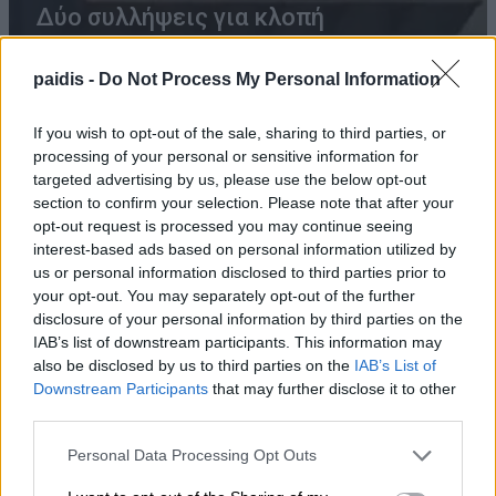
Δύο συλλήψεις για κλοπή
μετασχηματιστή με ανυψωτικό
paidis -
Do Not Process My Personal Information
μηχάνημα στον Τύρναβο
06/08/2026 , 11:56
If you wish to opt-out of the sale, sharing to third parties, or
processing of your personal or sensitive information for
targeted advertising by us, please use the below opt-out
section to confirm your selection. Please note that after your
Συνελήφθη 50χρονος στην Ελασσόνα για
opt-out request is processed you may continue seeing
απόπειρα κλοπής
interest-based ads based on personal information utilized by
us or personal information disclosed to third parties prior to
06/08/2026 , 11:45
your opt-out. You may separately opt-out of the further
disclosure of your personal information by third parties on the
IAB’s list of downstream participants. This information may
Το κουμπί στο αυτοκίνητο που
also be disclosed by us to third parties on the
IAB’s List of
χρησιμοποιούν λάθος σχεδόν όλοι οι
Downstream Participants
that may further disclose it to other
οδηγοί – Και όμως μπορεί να κάνει
third parties.
μεγάλη διαφορά
Personal Data Processing Opt Outs
06/08/2026 , 11:10