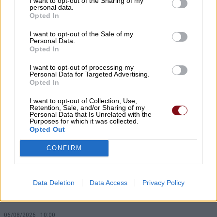
I want to opt-out of the Sharing of my
personal data.
Η μεγάλη οθόνη συνεχίζεται στο
Opted In
Κηποθέατρο Αλκαζάρ με τέσσερις
I want to opt-out of the Sale of my
κινηματογραφικές προτάσεις για μικρούς
Personal Data.
Opted In
και μεγάλους
I want to opt-out of processing my
06/08/2026 , 11:10
Personal Data for Targeted Advertising.
Opted In
Το Viagra ίσως κάνει πολύ περισσότερα
I want to opt-out of Collection, Use,
από όσα γνωρίζαμε μέχρι σήμερα – Η
Retention, Sale, and/or Sharing of my
Personal Data that Is Unrelated with the
ανακάλυψη που ενθουσιάζει τους
Purposes for which it was collected.
Opted Out
επιστήμονες
06/08/2026 , 10:43
CONFIRM
Η σχολική τάξη δεν είναι πια η ίδια: Όταν ο
Data Deletion
Data Access
Privacy Policy
δάσκαλος κουράζεται όχι από τα παιδιά,
αλλά από όλα τα υπόλοιπα
06/08/2026 , 10:00