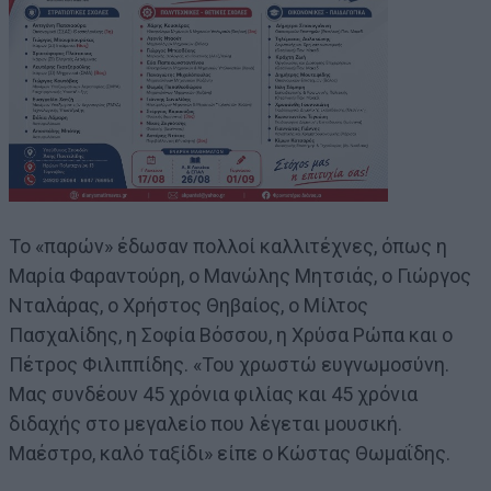
Το «παρών» έδωσαν πολλοί καλλιτέχνες, όπως η
Μαρία Φαραντούρη, ο Μανώλης Μητσιάς, ο Γιώργος
Νταλάρας, ο Χρήστος Θηβαίος, ο Μίλτος
Πασχαλίδης, η Σοφία Βόσσου, η Χρύσα Ρώπα και ο
Πέτρος Φιλιππίδης. «Του χρωστώ ευγνωμοσύνη.
Μας συνδέουν 45 χρόνια φιλίας και 45 χρόνια
διδαχής στο μεγαλείο που λέγεται μουσική.
Μαέστρο, καλό ταξίδι» είπε ο Κώστας Θωμαΐδης.