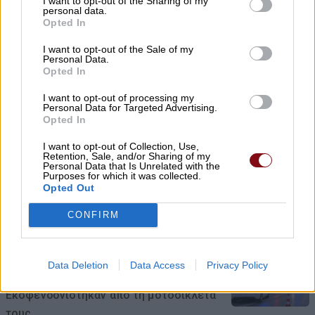
I want to opt-out of the Sharing of my
personal data.
Opted In
I want to opt-out of the Sale of my
Personal Data.
Opted In
I want to opt-out of processing my
Personal Data for Targeted Advertising.
Opted In
Λάμπρος Ζάρρας: Οι αγρότες
I want to opt-out of Collection, Use,
Retention, Sale, and/or Sharing of my
Personal Data that Is Unrelated with the
χρειάζονται έργα, όχι
Purposes for which it was collected.
επικοινωνιακούς πανηγυρισμούς
Opted Out
CONFIRM
09/08/2026 , 10:17
Data Deletion
Data Access
Privacy Policy
Τροχαίο με τραυματίες αστυνομικούς –
Εκσφενδονίστηκαν από τη μοτοσικλέτα
τους