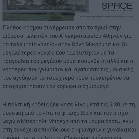
Πλήθος κόσμου συνέρρευσε από το πρωί στην
αίθουσα τελετών του Α’ νεκροταφείου Αθηνών για
το τελευταίο «αντίο» στον Θάνο Μικρούτσικο. Οι
μεγαλύτερες γενιές που ταυτίστηκαν με τα
τραγούδια του μεγάλου μουσικοσυνθέτη αλλά και οι
νεότερες που γνώρισαν και αγάπησαν τις μουσικές
του αγνόησαν το τσουχτερό κρύο προκειμένου να
αποχαιρετήσουν τον κορυφαίο δημιουργό.
Η πολιτική κηδεία ξεκίνησε λίγο μετά τις 2:30 με τη
μουσική από το «Για το φτωχό Β.Β.» και τον στίχο
«εγώ ο Μπέρτολτ Μπρέχτ από τα μαύρα δάση», ενώ
στη συνέχεια επικήδειους εκφώνησαν η γυναίκα και
η κόρη του, οι φίλοι του Οδυσσέας Ιωάννου και