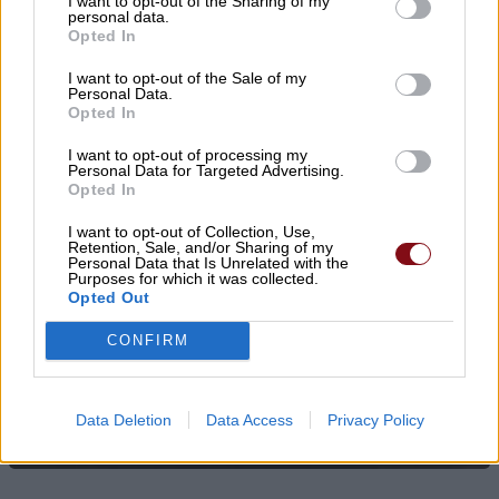
I want to opt-out of the Sharing of my
personal data.
Opted In
I want to opt-out of the Sale of my
Personal Data.
Opted In
I want to opt-out of processing my
Personal Data for Targeted Advertising.
Opted In
I want to opt-out of Collection, Use,
Retention, Sale, and/or Sharing of my
Personal Data that Is Unrelated with the
Purposes for which it was collected.
Opted Out
Δύο συλλήψεις για κλοπή
CONFIRM
μετασχηματιστή με ανυψωτικό
μηχάνημα στον Τύρναβο
Data Deletion
Data Access
Privacy Policy
06/08/2026 , 11:56