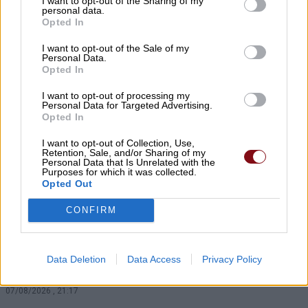
I want to opt-out of the Sharing of my
personal data.
Opted In
I want to opt-out of the Sale of my
Personal Data.
Opted In
Κ. Αγοραστός: Σκιές για το κόστος,
I want to opt-out of processing my
τους όρους, τον τρόπο και τον φορέα
Personal Data for Targeted Advertising.
Opted In
δημοπράτησης των κολυμβητικών
I want to opt-out of Collection, Use,
δεξαμενών
Retention, Sale, and/or Sharing of my
Personal Data that Is Unrelated with the
Purposes for which it was collected.
07/08/2026 , 21:21
Opted Out
CONFIRM
Γ. Καριπίδης: Να ενισχυθούν άμεσα οι
υποστελεχωμένες Πυροσβεστικές
Data Deletion
Data Access
Privacy Policy
Υπηρεσίες της Π.Ε. Λάρισας
07/08/2026 , 21:17