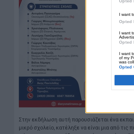
Opted 
I want t
Opted 
I want 
Advertis
Opted 
I want t
of my P
was col
Opted 
Στην εκδήλωση αυτή παρουσιάζεται ένα εκπαιδε
μικρό σχολείο, κατέληξε να είναι μια από τις