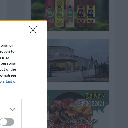
sonal or
ection to
ou may
 personal
out of the
 downstream
B’s List of