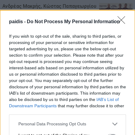
Ανδρέας Μακρής, Κώστας Παπαγεωργίου
και Χρήστος Αλμπάνης στην ΠΑΕ ΑΕΛ
paidis -
Do Not Process My Personal Information
07/08/2026 , 10:44
If you wish to opt-out of the sale, sharing to third parties, or
ΛΑ.ΣΥ.: Η περιφερειακή αρχή κάνει πως
processing of your personal or sensitive information for
δεν βλέπει την συνεχιζόμενη εδώ και
targeted advertising by us, please use the below opt-out
section to confirm your selection. Please note that after your
χρόνια ρύπανση του Γκουσμπασανιώτη
opt-out request is processed you may continue seeing
ποταμού
interest-based ads based on personal information utilized by
us or personal information disclosed to third parties prior to
07/08/2026 , 10:23
your opt-out. You may separately opt-out of the further
disclosure of your personal information by third parties on the
Ι.Σ. Λάρισας: Σύντομες οδηγίες
IAB’s list of downstream participants. This information may
προστασίας από τον καύσωνα
also be disclosed by us to third parties on the
IAB’s List of
Downstream Participants
that may further disclose it to other
07/08/2026 , 10:09
third parties.
Δείτε τη νέα ρυθμιστική 2026 -27 για το
Personal Data Processing Opt Outs
κυνήγι