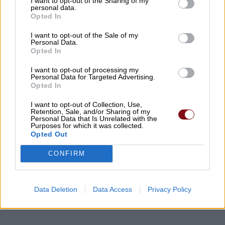
I want to opt-out of the Sharing of my
personal data.
07/08/2026 , 9:56
Opted In
I want to opt-out of the Sale of my
Η εντυπωσιακή παιδική παράσταση
Personal Data.
Opted In
«Πολυάννα» της Κάρμεν Ρουγγέρη έρχεται
στα Φάρσαλα!
I want to opt-out of processing my
Personal Data for Targeted Advertising.
07/08/2026 , 9:30
Opted In
I want to opt-out of Collection, Use,
Ο Θερινός Κινηματογράφος του Δήμου
Retention, Sale, and/or Sharing of my
Personal Data that Is Unrelated with the
Λαρισαίων πάει διακοπές! – Ραντεβού
Purposes for which it was collected.
ξανά στις 17 Αυγούστου
Opted Out
07/08/2026 , 9:23
CONFIRM
Δείτε εδώ όλα τα νέα
Data Deletion
Data Access
Privacy Policy