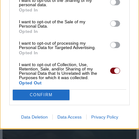
I want to opt-out of the Sharing of my
personal data.
Opted In
I want to opt-out of the Sale of my
Personal Data.
Opted In
I want to opt-out of processing my
Personal Data for Targeted Advertising.
Opted In
I want to opt-out of Collection, Use,
Retention, Sale, and/or Sharing of my
Personal Data that Is Unrelated with the
Purposes for which it was collected.
Opted Out
CONFIRM
Το ποτάμι του Αμαζονίου που
«βράζει» στους 86°C – Χωρίς να
υπάρχει ηφαίστειο κοντά του
Data Deletion
Data Access
Privacy Policy
09/08/2026 , 12:56