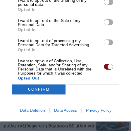
I want to opt-out of the Sharing of my
Εκσφενδονίστηκαν από τη μοτοσικλέτα
personal data.
Opted In
τους
I want to opt-out of the Sale of my
09/08/2026 , 10:14
Personal Data.
Opted In
Χρ. Κέλλας: Σημαντικοί πόροι για την
I want to opt-out of processing my
κτηνοτροφία και το 2026
Personal Data for Targeted Advertising.
Opted In
09/08/2026 , 9:45
I want to opt-out of Collection, Use,
Retention, Sale, and/or Sharing of my
Personal Data that Is Unrelated with the
Νυχθημερόν ανοιχτά τα φώτα του
Purposes for which it was collected.
δημοτικού φωτισμού σε Τύρναβο,
Opted Out
Γιάννουλη, Αμπελώνα, Βρυότοπο και
CONFIRM
Δένδρα λόγω βλάβης του ΔΕΔΔΗΕ
09/08/2026 , 9:36
Data Deletion
Data Access
Privacy Policy
Απίστευτη ιστορία στην Ελλάδα – Πώς μια
μπάλα ταξίδεψε στη θάλασσα 80 μίλια για