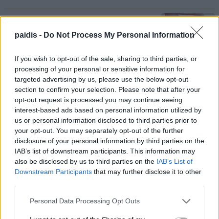
Για τα προβλήματα γεωργών και
κτηνοτρόφων ενημερώθηκε ο Γιάννης
paidis -
Do Not Process My Personal Information
Καριπίδης
If you wish to opt-out of the sale, sharing to third parties, or
09/08/2026 , 11:07
processing of your personal or sensitive information for
targeted advertising by us, please use the below opt-out
Δύο συλλήψεις σε Λάρισα και Φάρσαλα
section to confirm your selection. Please note that after your
opt-out request is processed you may continue seeing
για διατάραξη κοινής ησυχίας
interest-based ads based on personal information utilized by
09/08/2026 , 10:41
us or personal information disclosed to third parties prior to
your opt-out. You may separately opt-out of the further
disclosure of your personal information by third parties on the
Λάμπρος Ζάρρας: Οι αγρότες χρειάζονται
IAB’s list of downstream participants. This information may
έργα, όχι επικοινωνιακούς
also be disclosed by us to third parties on the
IAB’s List of
πανηγυρισμούς
Downstream Participants
that may further disclose it to other
third parties.
09/08/2026 , 10:17
Personal Data Processing Opt Outs
Τροχαίο με τραυματίες αστυνομικούς –