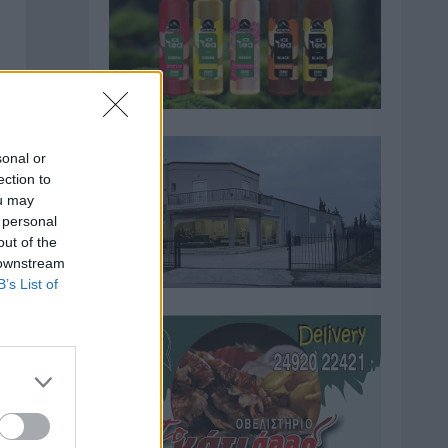
sonal or
ection to
ou may
 personal
out of the
 downstream
B’s List of