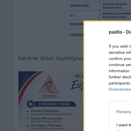
paidis -
Do
If you wish 
sensitive in
Και ένας άλλος συμπλήρωσε: “Μάλλον ποτίζουν
confirm you
continue se
information 
further disc
participants
Downstream 
Persona
I want t