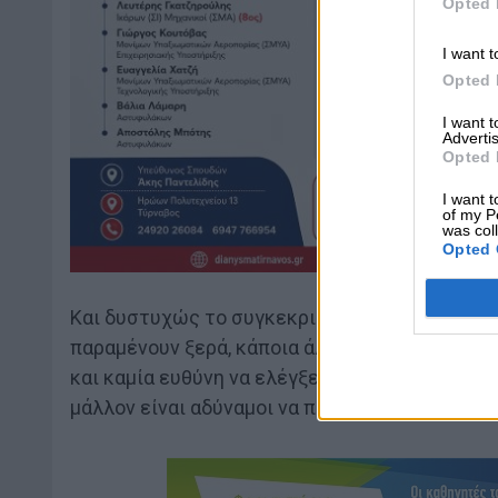
Opted 
I want t
Opted 
I want 
Advertis
Opted 
I want t
of my P
was col
Opted 
Και δυστυχώς το συγκεκριμένο περιστατικό δε
παραμένουν ξερά, κάποια άλλα ποτίζονται άναρ
και καμία ευθύνη να ελέγξει πότε και πόσο θα
μάλλον είναι αδύναμοι να παρακολουθήσουν τι