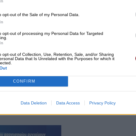
In
o opt-out of the Sale of my Personal Data.
In
to opt-out of processing my Personal Data for Targeted
ing.
In
o opt-out of Collection, Use, Retention, Sale, and/or Sharing
ersonal Data that Is Unrelated with the Purposes for which it
lected.
Out
CONFIRM
ν είναι το μοναδικό. Τα περισσότερα πάρκα
χα ανάλογα με τις ορέξεις της γειτονιάς που δεν έχει
 ποτιστούν, ενώ οι υπεύθυνοι της δημοτικής αρχής
Data Deletion
Data Access
Privacy Policy
 ακριβώς συμβαίνει στον τομέα ευθύνης τους.