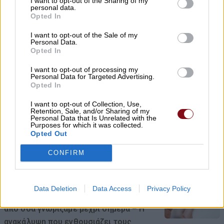
I want to opt-out of the Sharing of my
06/08/2026 , 11:45
personal data.
Opted In
Το κουμπί στο αυτοκίνητο που
I want to opt-out of the Sale of my
Personal Data.
χρησιμοποιούν λάθος σχεδόν όλοι οι
Opted In
οδηγοί – Και όμως μπορεί να κάνει
μεγάλη διαφορά
I want to opt-out of processing my
Personal Data for Targeted Advertising.
Opted In
06/08/2026 , 11:10
I want to opt-out of Collection, Use,
Retention, Sale, and/or Sharing of my
Η μεγάλη οθόνη συνεχίζεται στο
Personal Data that Is Unrelated with the
Purposes for which it was collected.
Κηποθέατρο Αλκαζάρ με τέσσερις
Opted Out
κινηματογραφικές προτάσεις για μικρούς
και μεγάλους
CONFIRM
06/08/2026 , 11:10
Data Deletion
Data Access
Privacy Policy
Το Viagra ίσως κάνει πολύ περισσότερα
από όσα γνωρίζαμε μέχρι σήμερα – Η
ανακάλυψη που ενθουσιάζει τους