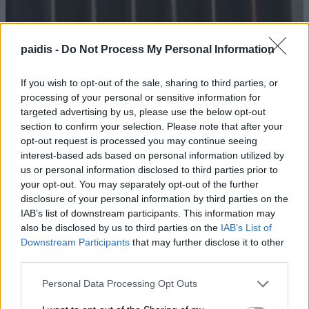
paidis -
Do Not Process My Personal Information
If you wish to opt-out of the sale, sharing to third parties, or
processing of your personal or sensitive information for
targeted advertising by us, please use the below opt-out
section to confirm your selection. Please note that after your
opt-out request is processed you may continue seeing
Δύο συλλήψεις για κλοπή
interest-based ads based on personal information utilized by
μετασχηματιστή με ανυψωτικό
us or personal information disclosed to third parties prior to
your opt-out. You may separately opt-out of the further
μηχάνημα στον Τύρναβο
disclosure of your personal information by third parties on the
IAB’s list of downstream participants. This information may
06/08/2026 , 11:56
also be disclosed by us to third parties on the
IAB’s List of
Downstream Participants
that may further disclose it to other
third parties.
Συνελήφθη 50χρονος στην Ελασσόνα για
Personal Data Processing Opt Outs
απόπειρα κλοπής