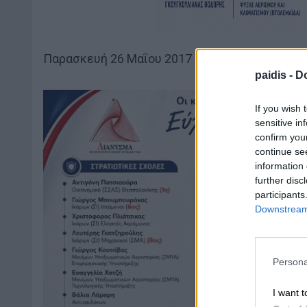
Παρασκευή 26 Μαΐου 2017
paidis -
Do
If you wish 
sensitive in
confirm you
continue se
information 
further disc
participants
Downstream 
Persona
I want t