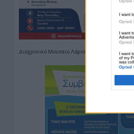
Opted 
I want t
Opted 
I want 
Advertis
Opted 
Διαχρονικό Μουσείο Λάρισας
I want t
of my P
was col
Opted 