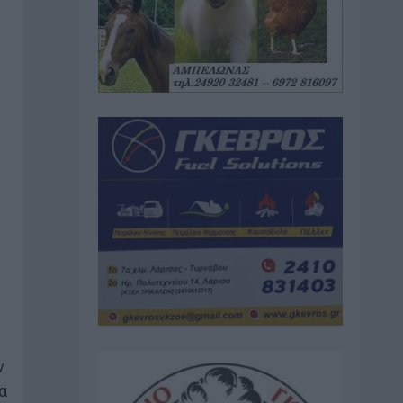
ς
ν
α