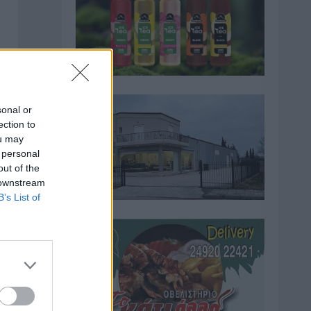
sonal or
ection to
ou may
 personal
out of the
 downstream
B’s List of