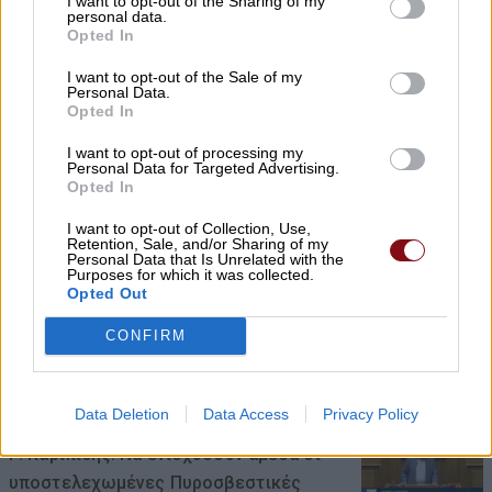
I want to opt-out of the Sharing of my
personal data.
Βασιλείου Ζμπήτα
Opted In
08/08/2026 , 8:12
I want to opt-out of the Sale of my
Personal Data.
Opted In
Β. Κόκκαλης: Μια ψηφιακή εφαρμογή δεν
σβήνει τις κυβερνητικές ευθύνες – Το
I want to opt-out of processing my
Personal Data for Targeted Advertising.
σκάνδαλο των βοσκοτόπων συνεχίζεται!
Opted In
08/08/2026 , 7:57
I want to opt-out of Collection, Use,
Retention, Sale, and/or Sharing of my
Personal Data that Is Unrelated with the
Κ. Αγοραστός: Σκιές για το κόστος, τους
Purposes for which it was collected.
Opted Out
όρους, τον τρόπο και τον φορέα
δημοπράτησης των κολυμβητικών
CONFIRM
δεξαμενών
07/08/2026 , 21:21
Data Deletion
Data Access
Privacy Policy
Γ. Καριπίδης: Να ενισχυθούν άμεσα οι
υποστελεχωμένες Πυροσβεστικές