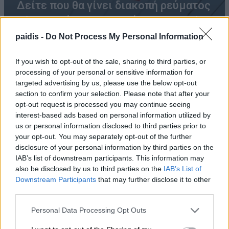
Δείτε που θα γίνει διακοπή ρεύματος
σήμερα Σάββατο και αύριο Κυριακή
paidis -
Do Not Process My Personal Information
08/08/2026 , 9:01
If you wish to opt-out of the sale, sharing to third parties, or
processing of your personal or sensitive information for
targeted advertising by us, please use the below opt-out
Δύο ξεχωριστές εκδηλώσεις από τον
section to confirm your selection. Please note that after your
Πολιτιστικό Σύλλογο Κουτσουπιάς την
opt-out request is processed you may continue seeing
Κυριακή 9 Αυγούστου
interest-based ads based on personal information utilized by
us or personal information disclosed to third parties prior to
08/08/2026 , 8:54
your opt-out. You may separately opt-out of the further
disclosure of your personal information by third parties on the
Ε. Λιακούλη: Το σκάνδαλο των
IAB’s list of downstream participants. This information may
υποκλοπών δεν μπορεί να μείνει στο
also be disclosed by us to third parties on the
IAB’s List of
Downstream Participants
that may further disclose it to other
σκοτάδι ενός αρχείου
third parties.
08/08/2026 , 8:22
Personal Data Processing Opt Outs
Σήμερα Σάββατο στη Λάρισα η κηδεία του