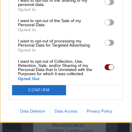
I want to opt-out of the Sharing of my
personal data.
Opted In
I want to opt-out of the Sale of my
Personal Data.
Opted In
I want to opt-out of processing my
Personal Data for Targeted Advertising.
Opted In
I want to opt-out of Collection, Use,
Retention, Sale, and/or Sharing of my
▌ΤΕΛΕΥΤΑΙΑ ΝΕΑ
Personal Data that Is Unrelated with the
Purposes for which it was collected.
Opted Out
CONFIRM
Data Deletion
Data Access
Privacy Policy