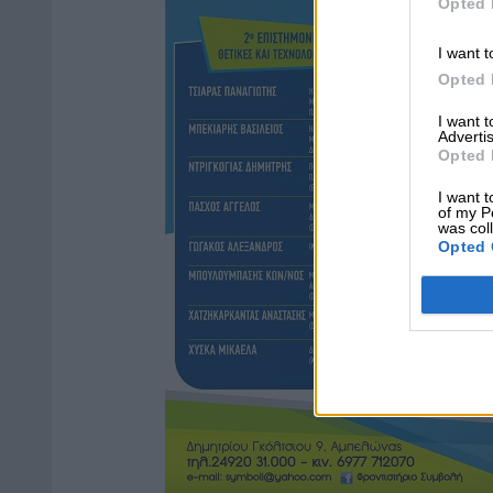
Opted 
I want t
Opted 
I want 
Advertis
Opted 
I want t
of my P
was col
Opted 