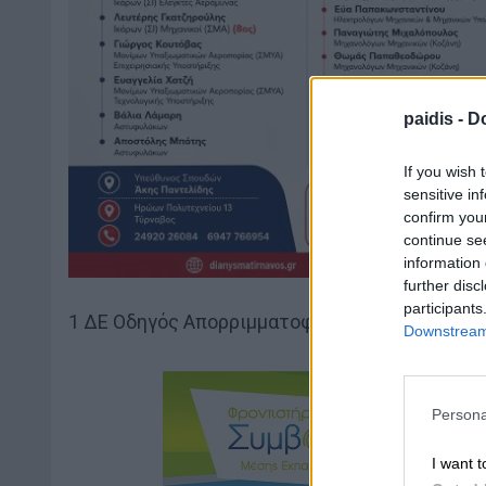
paidis -
Do
If you wish 
sensitive in
confirm you
continue se
information 
further disc
participants
1 ΔΕ Οδηγός Απορριμματοφόρου – Φορτηγού 4
Downstream 
Persona
I want t