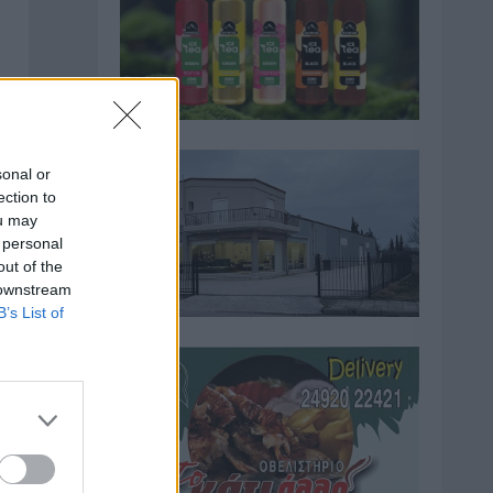
sonal or
ection to
ou may
 personal
out of the
 downstream
B’s List of