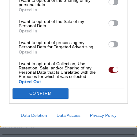
I want to opt-out of the Sharing of my
personal data.
Opted In
I want to opt-out of the Sale of my
Personal Data.
Opted In
I want to opt-out of processing my
Θάλασσα και πισίνα: Πώς θα
Personal Data for Targeted Advertising.
Opted In
προστατεύσουμε τα αυτιά μας το
καλοκαίρι
I want to opt-out of Collection, Use,
Retention, Sale, and/or Sharing of my
Personal Data that Is Unrelated with the
09/08/2026 , 14:44
Purposes for which it was collected.
Opted Out
CONFIRM
Πλαταμώνας: Ανησυχία κατοίκων και
παραθεριστών για θολό νερό στο δίκτυο
Data Deletion
Data Access
Privacy Policy
ύδρευσης
09/08/2026 , 14:38