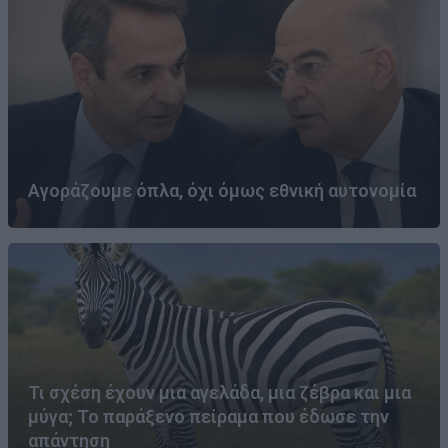
Αγοράζουμε όπλα, όχι όμως εθνική αυτονομία
Τι σχέση έχουν μια αγελάδα, μια ζέβρα και μια
μύγα; Το παράξενο πείραμα που έδωσε την
απάντηση