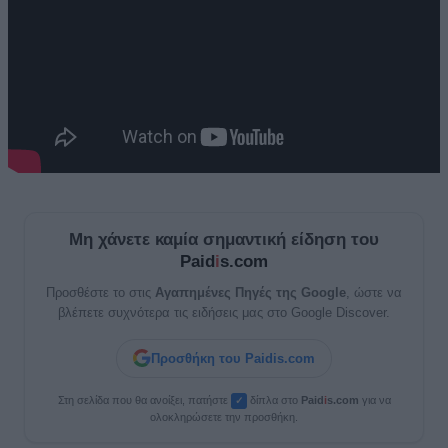
Μη χάνετε καμία σημαντική είδηση του
Paid
i
s.com
Προσθέστε το στις
Αγαπημένες Πηγές της Google
, ώστε να
βλέπετε συχνότερα τις ειδήσεις μας στο Google Discover.
Προσθήκη του Paidis.com
Στη σελίδα που θα ανοίξει, πατήστε
δίπλα στο
Paid
i
s.com
για να
✓
ολοκληρώσετε την προσθήκη.