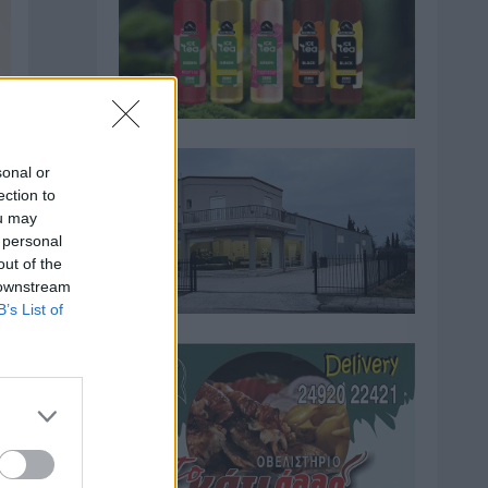
sonal or
ection to
ou may
 personal
out of the
 downstream
B’s List of