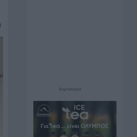
η
Εορτολόγιο