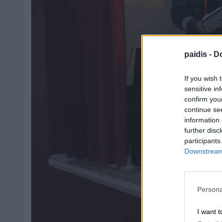
paidis -
Do
If you wish 
sensitive in
confirm you
continue se
information 
further disc
participants
Downstream 
Persona
I want t