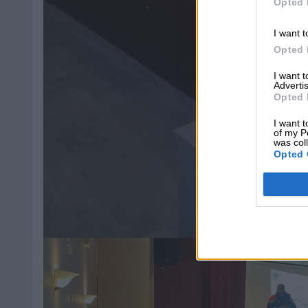
Opted 
I want t
Opted 
I want 
Advertis
Opted 
I want t
of my P
was col
Opted 