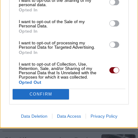
I want to opt-out of the Sharing of my
Η Ελλάδα χάνει το τρένο των startups:
personal data.
Opted In
Εκτός top 50 την ώρα που Κύπρος,
Τουρκία, Ρουμανία, Βουλγαρία, Βόρεια
I want to opt-out of the Sale of my
Personal Data.
Μακεδονία και Αλβανία επιταχύνουν
Opted In
08/08/2026 , 12:40
I want to opt-out of processing my
Personal Data for Targeted Advertising.
Opted In
Συναγερμός για φωτιά σε σπίτι στον
Αμπελώνα
I want to opt-out of Collection, Use,
Retention, Sale, and/or Sharing of my
Personal Data that Is Unrelated with the
08/08/2026 , 12:05
Purposes for which it was collected.
Opted Out
Χρ. Καπετάνος: «Ένα αίτημα 25 ετών
CONFIRM
γίνεται πράξη. Εξασφαλίστηκε η
χρηματοδότηση 1,2 εκατ. € για το
Δημοτικό Κτίριο Συκουρίου»
Data Deletion
Data Access
Privacy Policy
08/08/2026 , 10:53