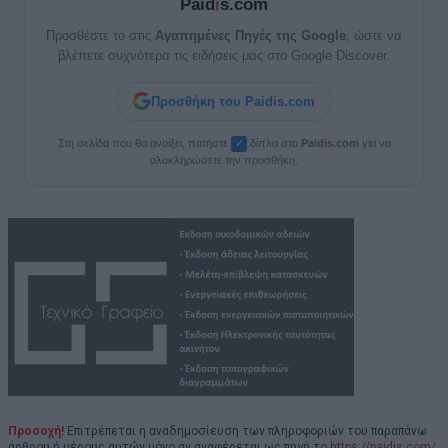
Paid
i
s.com
Προσθέστε το στις
Αγαπημένες Πηγές της Google
, ώστε να
βλέπετε συχνότερα τις ειδήσεις μας στο Google Discover.
Προσθήκη του Paidis.com
Στη σελίδα που θα ανοίξει, πατήστε
δίπλα στο
Paid
i
s.com
για να
✓
ολοκληρώσετε την προσθήκη.
Προσοχή!
Επιτρέπεται η αναδημοσίευση των πληροφοριών του παραπάνω
άρθρου ή μέρους αυτών μόνο αν αναφέρεται ως πηγή το
https://paidis.com/