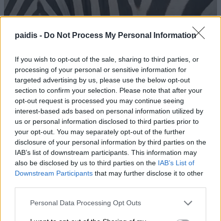
paidis -
Do Not Process My Personal Information
If you wish to opt-out of the sale, sharing to third parties, or
processing of your personal or sensitive information for
targeted advertising by us, please use the below opt-out
section to confirm your selection. Please note that after your
opt-out request is processed you may continue seeing
interest-based ads based on personal information utilized by
us or personal information disclosed to third parties prior to
your opt-out. You may separately opt-out of the further
Τι σχέση έχουν μια αγελάδα, μια
disclosure of your personal information by third parties on the
ζέβρα και μια μύγα; Το παράξενο
IAB’s list of downstream participants. This information may
also be disclosed by us to third parties on the
IAB’s List of
πείραμα που έδωσε την απάντηση
Downstream Participants
that may further disclose it to other
third parties.
08/08/2026 , 15:47
Personal Data Processing Opt Outs