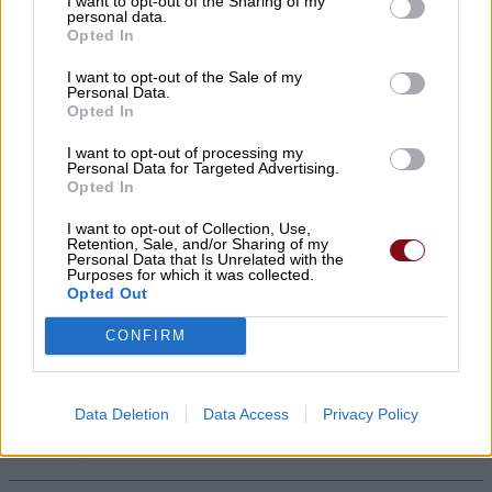
I want to opt-out of the Sharing of my
ποταμού
personal data.
Opted In
07/08/2026 , 10:23
I want to opt-out of the Sale of my
Personal Data.
Ι.Σ. Λάρισας: Σύντομες οδηγίες
Opted In
προστασίας από τον καύσωνα
I want to opt-out of processing my
Personal Data for Targeted Advertising.
07/08/2026 , 10:09
Opted In
I want to opt-out of Collection, Use,
Δείτε τη νέα ρυθμιστική 2026 -27 για το
Retention, Sale, and/or Sharing of my
Personal Data that Is Unrelated with the
κυνήγι
Purposes for which it was collected.
Opted Out
07/08/2026 , 9:56
CONFIRM
Η εντυπωσιακή παιδική παράσταση
«Πολυάννα» της Κάρμεν Ρουγγέρη έρχεται
Data Deletion
Data Access
Privacy Policy
στα Φάρσαλα!
07/08/2026 , 9:30