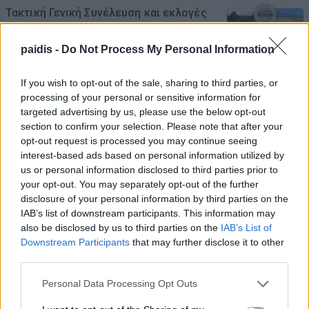
Τακτική Γενική Συνέλευση και εκλογές
στον Εξωραϊστικό Σύλλογο Καστρί –
Λουτρό
paidis -
Do Not Process My Personal Information
07/08/2026 , 11:28
If you wish to opt-out of the sale, sharing to third parties, or
processing of your personal or sensitive information for
Ανοικτά από σήμερα το ουζερί της Ζέτας
targeted advertising by us, please use the below opt-out
στον Βρυότοπο
section to confirm your selection. Please note that after your
opt-out request is processed you may continue seeing
07/08/2026 , 11:17
interest-based ads based on personal information utilized by
us or personal information disclosed to third parties prior to
your opt-out. You may separately opt-out of the further
Ανδρέας Μακρής, Κώστας Παπαγεωργίου
disclosure of your personal information by third parties on the
και Χρήστος Αλμπάνης στην ΠΑΕ ΑΕΛ
IAB’s list of downstream participants. This information may
also be disclosed by us to third parties on the
IAB’s List of
07/08/2026 , 10:44
Downstream Participants
that may further disclose it to other
third parties.
ΛΑ.ΣΥ.: Η περιφερειακή αρχή κάνει πως
δεν βλέπει την συνεχιζόμενη εδώ και
Personal Data Processing Opt Outs
χρόνια ρύπανση του Γκουσμπασανιώτη