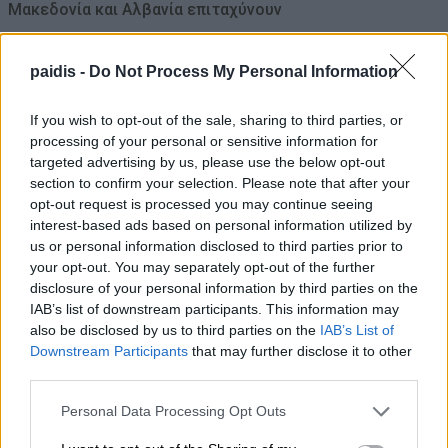
Μακεδονία και Αλβανία επιταχύνουν
08/08/2026 , 12:40
paidis -
Do Not Process My Personal Information
Χρ. Καπετάνος: «Ένα αίτημα 25 ετών
If you wish to opt-out of the sale, sharing to third parties, or
γίνεται πράξη. Εξασφαλίστηκε η
processing of your personal or sensitive information for
χρηματοδότηση 1,2 εκατ. € για το
targeted advertising by us, please use the below opt-out
Δημοτικό Κτίριο Συκουρίου»
section to confirm your selection. Please note that after your
opt-out request is processed you may continue seeing
08/08/2026 , 10:53
interest-based ads based on personal information utilized by
us or personal information disclosed to third parties prior to
ΣΥΦΩΕΛ: Χάθηκαν 153,74 εκατ. € για τις
your opt-out. You may separately opt-out of the further
μπαταρίες – Μεγάλη απώλεια για τις
disclosure of your personal information by third parties on the
IAB’s list of downstream participants. This information may
μικρές επιχειρήσεις
also be disclosed by us to third parties on the
IAB’s List of
08/08/2026 , 10:38
Downstream Participants
that may further disclose it to other
third parties.
Κρούσμα λοίμωξης από τον ιό του Δυτ.
Personal Data Processing Opt Outs
Νείλου στους Γόννους – Θα γίνει