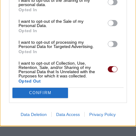
I want to opt-out of the Sharing of my
ψεκασμός το βράδυ της Δευτέρας
personal data.
Opted In
08/08/2026 , 10:18
I want to opt-out of the Sale of my
Personal Data.
Αυγερινός επανέρχεται κατά Καρυστιανού
Opted In
και Γρατσία: Πολιτική σπέκουλα,
I want to opt-out of processing my
παραπληροφόρηση και προσωπικές
Personal Data for Targeted Advertising.
επιθέσεις
Opted In
08/08/2026 , 10:18
I want to opt-out of Collection, Use,
Retention, Sale, and/or Sharing of my
Personal Data that Is Unrelated with the
Purposes for which it was collected.
Σήμερα Σάββατο στην Κρανιά Ελασσόνας η
Opted Out
κηδεία του Ιωάννη Μπρουζιούτη
CONFIRM
08/08/2026 , 9:40
Δείτε εδώ όλα τα νέα
Data Deletion
Data Access
Privacy Policy