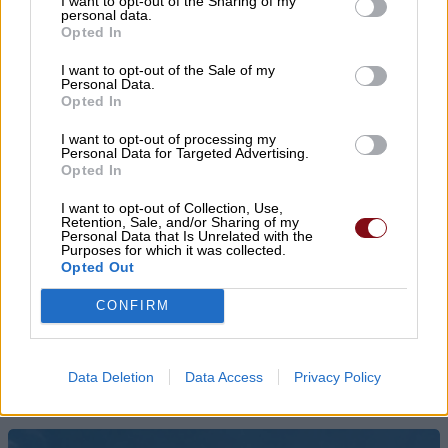
I want to opt-out of the Sharing of my
personal data.
Opted In
I want to opt-out of the Sale of my
Personal Data.
Opted In
I want to opt-out of processing my
Personal Data for Targeted Advertising.
Opted In
I want to opt-out of Collection, Use,
Retention, Sale, and/or Sharing of my
Personal Data that Is Unrelated with the
Purposes for which it was collected.
Opted Out
CONFIRM
▌ΤΕΛΕΥΤΑΙΑ ΝΕΑ
Data Deletion
Data Access
Privacy Policy