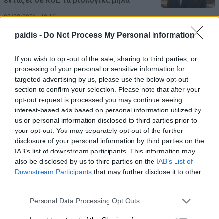
εντάξει σε ΚΟΕ τα βιολογικά μήλα
08/08/2026 , 19:16
paidis -
Do Not Process My Personal Information
Ξεκίνησε ο φωτογραφικός διαγωνισμός
«TLOUPAS PATH 2026»
If you wish to opt-out of the sale, sharing to third parties, or
processing of your personal or sensitive information for
08/08/2026 , 18:59
targeted advertising by us, please use the below opt-out
section to confirm your selection. Please note that after your
Το Συνδικάτο Οικοδόμων για το
opt-out request is processed you may continue seeing
interest-based ads based on personal information utilized by
αδειοδωρόσημο Αυγούστου
us or personal information disclosed to third parties prior to
08/08/2026 , 18:42
your opt-out. You may separately opt-out of the further
disclosure of your personal information by third parties on the
IAB’s list of downstream participants. This information may
Τι σχέση έχουν μια αγελάδα, μια ζέβρα και
also be disclosed by us to third parties on the
IAB’s List of
μια μύγα; Το παράξενο πείραμα που
Downstream Participants
that may further disclose it to other
έδωσε την απάντηση
third parties.
08/08/2026 , 15:47
Personal Data Processing Opt Outs