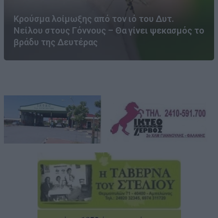
Κρούσμα λοίμωξης από τον ιό του Δυτ.
Νείλου στους Γόννους – Θα γίνει ψεκασμός το
βράδυ της Δευτέρας