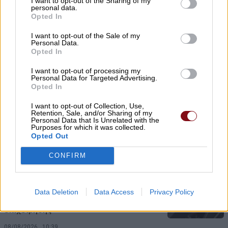
I want to opt-out of the Sharing of my
Η Ελλάδα χάνει το τρένο των startups:
personal data.
Εκτός top 50 την ώρα που Κύπρος,
Opted In
Τουρκία, Ρουμανία, Βουλγαρία, Βόρεια
I want to opt-out of the Sale of my
Μακεδονία και Αλβανία επιταχύνουν
Personal Data.
Opted In
08/08/2026 , 12:40
I want to opt-out of processing my
Personal Data for Targeted Advertising.
Χρ. Καπετάνος: «Ένα αίτημα 25 ετών
Opted In
γίνεται πράξη. Εξασφαλίστηκε η
I want to opt-out of Collection, Use,
χρηματοδότηση 1,2 εκατ. € για το
Retention, Sale, and/or Sharing of my
Personal Data that Is Unrelated with the
Δημοτικό Κτίριο Συκουρίου»
Purposes for which it was collected.
Opted Out
08/08/2026 , 10:53
CONFIRM
«Πόσα θέλεις για το κορίτσι;»: Τουρίστας
στην Κρήτη ζητά… τιμή για να ασελγήσει
Data Deletion
Data Access
Privacy Policy
σε ανήλικη, τι καταγγέλλει ο ιδιοκτήτης
επιχείρησης
08/08/2026 , 10:39