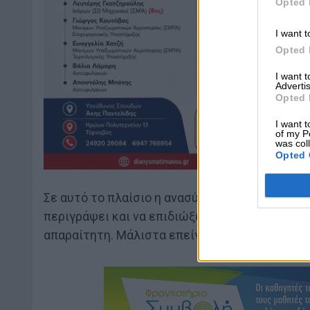
Opted 
I want t
Opted 
I want 
Advertis
Opted 
I want t
of my P
was col
Opted 
Σε αυτό το πλαίσιο η ανασύσταση της Κεντροαρ
περιγράψει και να επιδιώξει το όραμα μιας σ
απαραίτητη. Μάλιστα επείγει.