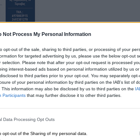
 Not Process My Personal Information
ποδεικνύει πως δεν μπορεί να διαχειριστεί το
να υποχωρεί βαθαίνει χωρίς να διαφαίνεται λύση στον
to opt-out of the sale, sharing to third parties, or processing of your per
διατυπώσει αξιόπιστη πρόταση εξουσίας και αρκείται
formation for targeted advertising by us, please use the below opt-out s
r selection. Please note that after your opt-out request is processed y
eing interest-based ads based on personal information utilized by us or
disclosed to third parties prior to your opt-out. You may separately opt-
losure of your personal information by third parties on the IAB’s list of
. This information may also be disclosed by us to third parties on the
IA
Participants
that may further disclose it to other third parties.
l Data Processing Opt Outs
o opt-out of the Sharing of my personal data.