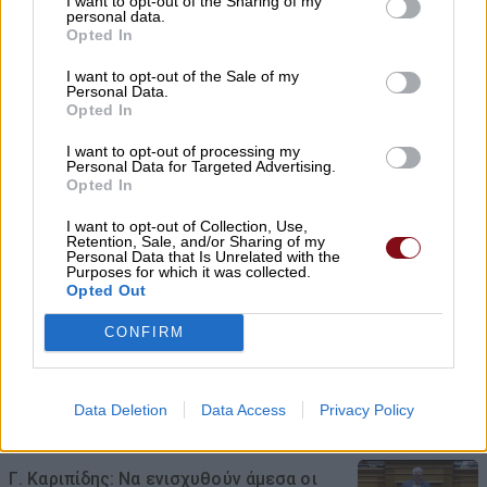
I want to opt-out of the Sharing of my
personal data.
Opted In
I want to opt-out of the Sale of my
Personal Data.
Opted In
I want to opt-out of processing my
Personal Data for Targeted Advertising.
Opted In
I want to opt-out of Collection, Use,
Retention, Sale, and/or Sharing of my
Κ. Αγοραστός: Σκιές για το κόστος,
Personal Data that Is Unrelated with the
Purposes for which it was collected.
τους όρους, τον τρόπο και τον φορέα
Opted Out
δημοπράτησης των κολυμβητικών
CONFIRM
δεξαμενών
07/08/2026 , 21:21
Data Deletion
Data Access
Privacy Policy
Γ. Καριπίδης: Να ενισχυθούν άμεσα οι