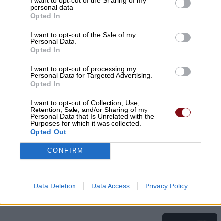
I want to opt-out of the Sharing of my
personal data.
10/08/2026 , 10:09
Opted In
I want to opt-out of the Sale of my
Ανακοίνωση της ΕΛΜΕ Ν. Λάρισας για τη
Personal Data.
Opted In
σύλληψη του προέδρου του Ε.Κ.Λ.
I want to opt-out of processing my
10/08/2026 , 9:46
Personal Data for Targeted Advertising.
Opted In
Νέες κερκίδες στο γήπεδο ποδοσφαίρου
I want to opt-out of Collection, Use,
του πυρήνα «Κουκουλίτσιος –
Retention, Sale, and/or Sharing of my
Personal Data that Is Unrelated with the
Μουσιάρης»
Purposes for which it was collected.
Opted Out
10/08/2026 , 9:10
CONFIRM
Κλειστά από σήμερα το Μανάβικο «Από το
χωράφι στο ράφι» στον Αμπελώνα
Data Deletion
Data Access
Privacy Policy
10/08/2026 , 8:42