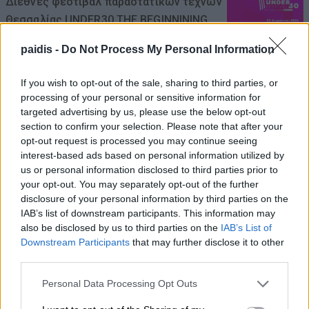
Διεθνές φεστιβάλ παραστατικών τεχνών
Θεσσαλίας UNDER30 THE BEGINNINING
10/08/2026 , 10:42
paidis -
Do Not Process My Personal Information
Β. Κόκκαλης για ακρίβεια: «Το πρόβλημα
If you wish to opt-out of the sale, sharing to third parties, or
δεν είναι πόσο κάνει, αλλά γιατί κάνει
processing of your personal or sensitive information for
targeted advertising by us, please use the below opt-out
τόσο»
section to confirm your selection. Please note that after your
10/08/2026 , 10:34
opt-out request is processed you may continue seeing
interest-based ads based on personal information utilized by
us or personal information disclosed to third parties prior to
Θλίψη για τον θάνατο του 61χρονου
your opt-out. You may separately opt-out of the further
Βασίλειου Ριζούλη – Σήμερα Δευτέρα
disclosure of your personal information by third parties on the
στους Γόννους η κηδεία του
IAB’s list of downstream participants. This information may
also be disclosed by us to third parties on the
IAB’s List of
10/08/2026 , 10:30
Downstream Participants
that may further disclose it to other
third parties.
Ασυναγώνιστες προσφορές ενόψει
Personal Data Processing Opt Outs
δεκαπενταύγουστου στο κρεοπωλείο
Καρέλας στον Τύρναβο