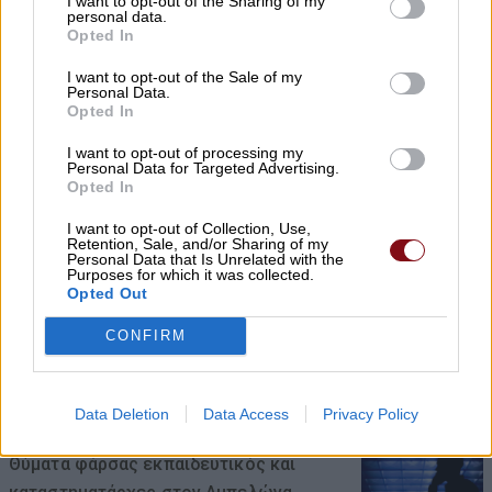
I want to opt-out of the Sharing of my
personal data.
Opted In
Ταϊλάνδη: 14χρονος άνοιξε πυρ σε
I want to opt-out of the Sale of my
Personal Data.
σχολείο – Σκότωσε 5
Opted In
εκπαιδευτικούς και τους παππούδες
I want to opt-out of processing my
Personal Data for Targeted Advertising.
του
Opted In
07/08/2026 , 20:35
I want to opt-out of Collection, Use,
Retention, Sale, and/or Sharing of my
Personal Data that Is Unrelated with the
Purposes for which it was collected.
Opted Out
Εορτασμός της Μεταμόρφωσης στο
CONFIRM
«χωριό των Λαρισαίων» στην Ουγκάντα
με νέα ομαδική βάπτιση
07/08/2026 , 20:17
Data Deletion
Data Access
Privacy Policy
Θύματα φάρσας εκπαιδευτικός και