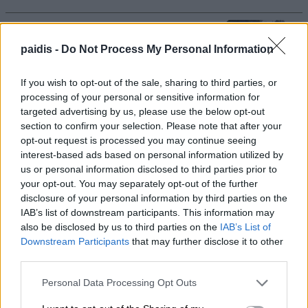
Τραγωδία στις Σέρρες: Νεκροί μητέρα και
paidis -
Do Not Process My Personal Information
γιος σε σφοδρή μετωπική σύγκρουση με
φορτηγό
If you wish to opt-out of the sale, sharing to third parties, or
07/08/2026 , 12:05
processing of your personal or sensitive information for
targeted advertising by us, please use the below opt-out
section to confirm your selection. Please note that after your
Τακτική Γενική Συνέλευση και εκλογές
opt-out request is processed you may continue seeing
στον Εξωραϊστικό Σύλλογο Καστρί –
interest-based ads based on personal information utilized by
Λουτρό
us or personal information disclosed to third parties prior to
your opt-out. You may separately opt-out of the further
07/08/2026 , 11:28
disclosure of your personal information by third parties on the
IAB’s list of downstream participants. This information may
Ανοικτά από σήμερα το ουζερί της Ζέτας
also be disclosed by us to third parties on the
IAB’s List of
στον Βρυότοπο
Downstream Participants
that may further disclose it to other
third parties.
07/08/2026 , 11:17
Personal Data Processing Opt Outs
Ανδρέας Μακρής, Κώστας Παπαγεωργίου