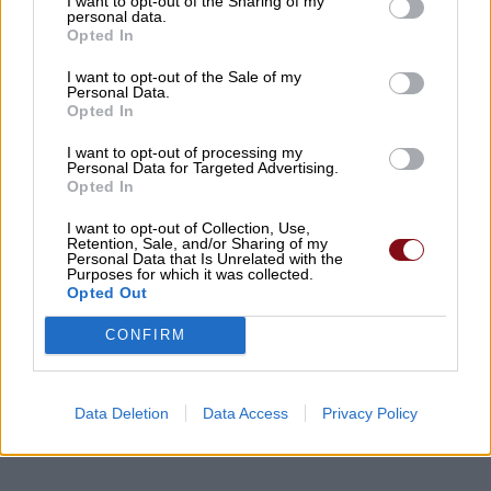
I want to opt-out of the Sharing of my
και Χρήστος Αλμπάνης στην ΠΑΕ ΑΕΛ
personal data.
Opted In
07/08/2026 , 10:44
I want to opt-out of the Sale of my
Personal Data.
Opted In
Δείτε τη νέα ρυθμιστική 2026 -27 για το
κυνήγι
I want to opt-out of processing my
Personal Data for Targeted Advertising.
07/08/2026 , 9:56
Opted In
I want to opt-out of Collection, Use,
Η εντυπωσιακή παιδική παράσταση
Retention, Sale, and/or Sharing of my
Personal Data that Is Unrelated with the
«Πολυάννα» της Κάρμεν Ρουγγέρη έρχεται
Purposes for which it was collected.
στα Φάρσαλα!
Opted Out
07/08/2026 , 9:30
CONFIRM
Δείτε εδώ όλα τα νέα
Data Deletion
Data Access
Privacy Policy