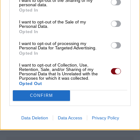
I want to opt-out of the Sharing of my
personal data.
έργα, όχι επικοινωνιακούς
Opted In
πανηγυρισμούς
I want to opt-out of the Sale of my
09/08/2026 , 10:17
Personal Data.
Opted In
Τροχαίο με τραυματίες αστυνομικούς –
I want to opt-out of processing my
Personal Data for Targeted Advertising.
Εκσφενδονίστηκαν από τη μοτοσικλέτα
Opted In
τους
I want to opt-out of Collection, Use,
09/08/2026 , 10:14
Retention, Sale, and/or Sharing of my
Personal Data that Is Unrelated with the
Purposes for which it was collected.
Opted Out
Δείτε εδώ όλα τα νέα
CONFIRM
Data Deletion
Data Access
Privacy Policy