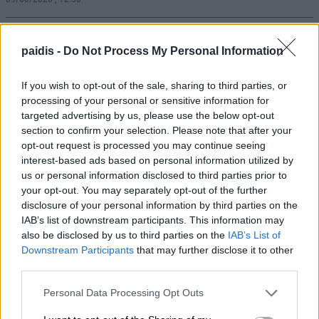
Drones πάνω από γερμανική στρατιωτική
paidis -
Do Not Process My Personal Information
βάση με υπόγεια αποθήκη και
εγκαταστάσεις Patriot
If you wish to opt-out of the sale, sharing to third parties, or
09/08/2026 , 11:19
processing of your personal or sensitive information for
targeted advertising by us, please use the below opt-out
section to confirm your selection. Please note that after your
Για τα προβλήματα γεωργών και
opt-out request is processed you may continue seeing
κτηνοτρόφων ενημερώθηκε ο Γιάννης
interest-based ads based on personal information utilized by
Καριπίδης
us or personal information disclosed to third parties prior to
your opt-out. You may separately opt-out of the further
09/08/2026 , 11:07
disclosure of your personal information by third parties on the
IAB’s list of downstream participants. This information may
Δύο συλλήψεις σε Λάρισα και Φάρσαλα
also be disclosed by us to third parties on the
IAB’s List of
Downstream Participants
that may further disclose it to other
για διατάραξη κοινής ησυχίας
third parties.
09/08/2026 , 10:41
Personal Data Processing Opt Outs
Λάμπρος Ζάρρας: Οι αγρότες χρειάζονται