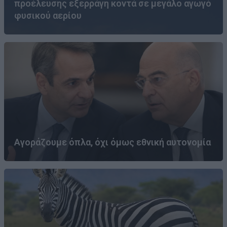
προέλευσης εξερράγη κοντά σε μεγάλο αγωγό
φυσικού αερίου
Αγοράζουμε όπλα, όχι όμως εθνική αυτονομία