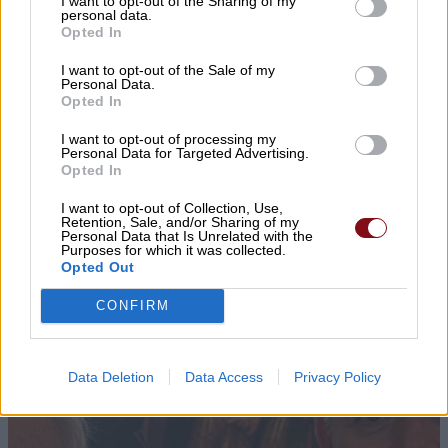
I want to opt-out of the Sharing of my
personal data.
Opted In
I want to opt-out of the Sale of my
Personal Data.
Opted In
▌ΤΕΛΕΥΤΑΙΑ ΝΕΑ
I want to opt-out of processing my
Personal Data for Targeted Advertising.
Opted In
I want to opt-out of Collection, Use,
Retention, Sale, and/or Sharing of my
Personal Data that Is Unrelated with the
Purposes for which it was collected.
Opted Out
CONFIRM
Data Deletion
Data Access
Privacy Policy