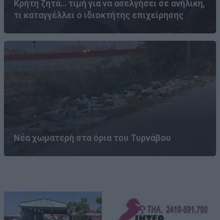
Κρήτη ζητά… τιμή για να ασελγήσει σε ανήλικη,
τι καταγγέλλει ο ιδιοκτήτης επιχείρησης
Νέα χωματερή στα όρια του Τυρνάβου