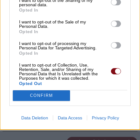
I want to opt-out of the Sharing of my
ΣΥΦΩΕΛ: Χάθηκαν 153,74 εκατ. € για τις
personal data.
μπαταρίες – Μεγάλη απώλεια για τις
Opted In
μικρές επιχειρήσεις
I want to opt-out of the Sale of my
Personal Data.
08/08/2026 , 10:38
Opted In
I want to opt-out of processing my
Κρούσμα λοίμωξης από τον ιό του Δυτ.
Personal Data for Targeted Advertising.
Νείλου στους Γόννους – Θα γίνει
Opted In
ψεκασμός το βράδυ της Δευτέρας
I want to opt-out of Collection, Use,
Retention, Sale, and/or Sharing of my
08/08/2026 , 10:18
Personal Data that Is Unrelated with the
Purposes for which it was collected.
Opted Out
Αυγερινός επανέρχεται κατά Καρυστιανού
CONFIRM
και Γρατσία: Πολιτική σπέκουλα,
παραπληροφόρηση και προσωπικές
επιθέσεις
Data Deletion
Data Access
Privacy Policy
08/08/2026 , 10:18