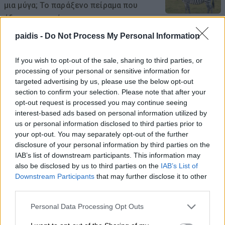
μια μύγα; Το παράξενο πείραμα που
έδωσε την απάντηση
paidis -
Do Not Process My Personal Information
08/08/2026 , 15:47
If you wish to opt-out of the sale, sharing to third parties, or
Η Ελλάδα χάνει το τρένο των startups:
processing of your personal or sensitive information for
Εκτός top 50 την ώρα που Κύπρος,
targeted advertising by us, please use the below opt-out
Τουρκία, Ρουμανία, Βουλγαρία, Βόρεια
section to confirm your selection. Please note that after your
Μακεδονία και Αλβανία επιταχύνουν
opt-out request is processed you may continue seeing
interest-based ads based on personal information utilized by
08/08/2026 , 12:40
us or personal information disclosed to third parties prior to
your opt-out. You may separately opt-out of the further
Χρ. Καπετάνος: «Ένα αίτημα 25 ετών
disclosure of your personal information by third parties on the
IAB’s list of downstream participants. This information may
γίνεται πράξη. Εξασφαλίστηκε η
also be disclosed by us to third parties on the
IAB’s List of
χρηματοδότηση 1,2 εκατ. € για το
Downstream Participants
that may further disclose it to other
Δημοτικό Κτίριο Συκουρίου»
third parties.
08/08/2026 , 10:53
Personal Data Processing Opt Outs