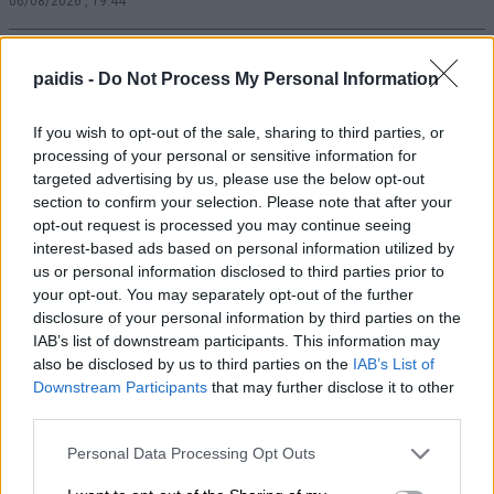
06/08/2026 , 19:44
Το «γονίδιο του Ηρακλή»: Από τα μωρά με
paidis -
Do Not Process My Personal Information
υπερφυσική δύναμη στη νέα ελπίδα για
εκατομμύρια ανθρώπους
If you wish to opt-out of the sale, sharing to third parties, or
processing of your personal or sensitive information for
06/08/2026 , 18:24
targeted advertising by us, please use the below opt-out
section to confirm your selection. Please note that after your
Δύο συλλήψεις για κλοπή
opt-out request is processed you may continue seeing
μετασχηματιστή με ανυψωτικό μηχάνημα
interest-based ads based on personal information utilized by
στον Τύρναβο
us or personal information disclosed to third parties prior to
your opt-out. You may separately opt-out of the further
06/08/2026 , 11:56
disclosure of your personal information by third parties on the
IAB’s list of downstream participants. This information may
also be disclosed by us to third parties on the
IAB’s List of
Συνελήφθη 50χρονος στην Ελασσόνα για
Downstream Participants
that may further disclose it to other
απόπειρα κλοπής
third parties.
06/08/2026 , 11:45
Personal Data Processing Opt Outs
Το κουμπί στο αυτοκίνητο που