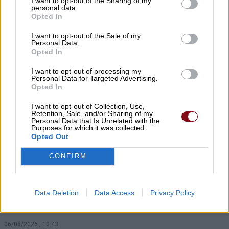
I want to opt-out of the Sharing of my
personal data.
χρησιμοποιούν λάθος σχεδόν όλοι οι
Opted In
οδηγοί – Και όμως μπορεί να κάνει
I want to opt-out of the Sale of my
μεγάλη διαφορά
Personal Data.
Opted In
06/08/2026 , 11:10
I want to opt-out of processing my
Personal Data for Targeted Advertising.
Η μεγάλη οθόνη συνεχίζεται στο
Opted In
Κηποθέατρο Αλκαζάρ με τέσσερις
I want to opt-out of Collection, Use,
κινηματογραφικές προτάσεις για μικρούς
Retention, Sale, and/or Sharing of my
Personal Data that Is Unrelated with the
και μεγάλους
Purposes for which it was collected.
Opted Out
06/08/2026 , 11:10
CONFIRM
Το Viagra ίσως κάνει πολύ περισσότερα
από όσα γνωρίζαμε μέχρι σήμερα – Η
Data Deletion
Data Access
Privacy Policy
ανακάλυψη που ενθουσιάζει τους
επιστήμονες
06/08/2026 , 10:43