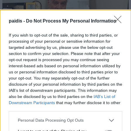
paidis -
Do Not Process My Personal Information
If you wish to opt-out of the sale, sharing to third parties, or
processing of your personal or sensitive information for
Προσλήψεις επικουρικού νοσηλευτικού
targeted advertising by us, please use the below opt-out
προσωπικού στα Κ.Υ. Αγιάς και Γόννων
section to confirm your selection. Please note that after your
opt-out request is processed you may continue seeing
interest-based ads based on personal information utilized by
us or personal information disclosed to third parties prior to
your opt-out. You may separately opt-out of the further
disclosure of your personal information by third parties on the
IAB’s list of downstream participants. This information may
also be disclosed by us to third parties on the
IAB’s List of
Downstream Participants
that may further disclose it to other
Ταϊλάνδη: 14χρονος άνοιξε πυρ σε σχολείο –
third parties.
Σκότωσε 5 εκπαιδευτικούς και τους
Personal Data Processing Opt Outs
παππούδες του