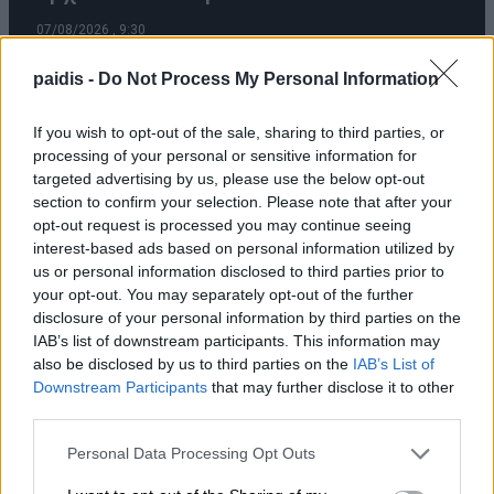
07/08/2026 , 9:30
paidis -
Do Not Process My Personal Information
Ο Θερινός Κινηματογράφος του Δήμου
If you wish to opt-out of the sale, sharing to third parties, or
Λαρισαίων πάει διακοπές! – Ραντεβού
processing of your personal or sensitive information for
targeted advertising by us, please use the below opt-out
ξανά στις 17 Αυγούστου
section to confirm your selection. Please note that after your
07/08/2026 , 9:23
opt-out request is processed you may continue seeing
interest-based ads based on personal information utilized by
us or personal information disclosed to third parties prior to
Ε. Λιακούλη: Στου αγρότη το κεφάλι, όλα
your opt-out. You may separately opt-out of the further
τα τεχνάσματα και τα πειράματα!
disclosure of your personal information by third parties on the
IAB’s list of downstream participants. This information may
07/08/2026 , 9:17
also be disclosed by us to third parties on the
IAB’s List of
Downstream Participants
that may further disclose it to other
Σε Κρανιά Ελασσόνας και Ραψάνη για τη
third parties.
Μεταμόρφωση του Σωτήρος, ο Χρήστος
Personal Data Processing Opt Outs
Κέλλας