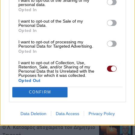
I want to opt-out of the Sharing of my
07/08/2026 , 9:14
personal data.
Opted In
Σήμερα Παρασκευή στη Λάρισα η κηδεία
I want to opt-out of the Sale of my
της Νίκης Κουτσογιώργου
Personal Data.
Opted In
07/08/2026 , 9:04
I want to opt-out of processing my
Personal Data for Targeted Advertising.
Ο δήμος Τυρνάβου καλεί εθελοντές για τη
Opted In
Γιορτή Κρασιού Αμπελώνα
I want to opt-out of Collection, Use,
Retention, Sale, and/or Sharing of my
07/08/2026 , 8:58
Personal Data that Is Unrelated with the
Purposes for which it was collected.
Opted Out
Υπό ίδρυση η Αστική Μη Κερδοσκοπική
CONFIRM
Εταιρεία «ΚΟΙΝΩΦΕΛΕΣ ΕΡΓΟ ΔΗΜΗΤΡΙΟΥ
ΑΠΟΣΤΟΛΟΥ ΔΟΚΟΥ»
06/08/2026 , 23:55
Data Deletion
Data Access
Privacy Policy
Ο Λ. Κατσαρός αποχαιρετά τον Δημήτριο