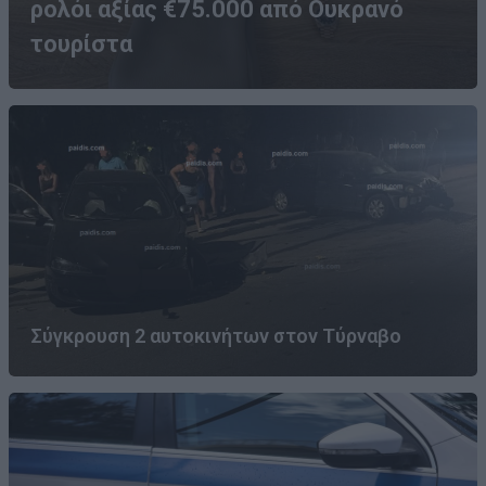
ρολόι αξίας €75.000 από Ουκρανό
τουρίστα
Σύγκρουση 2 αυτοκινήτων στον Τύρναβο