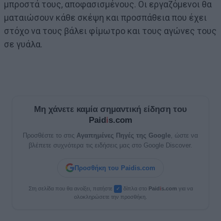
μπροστά τους, αποφασισμένους. Οι εργαζόμενοι θα
ματαιώσουν κάθε σκέψη και προσπάθεια που έχει
στόχο να τους βάλει φίμωτρο και τους αγώνες τους
σε γυάλα.
Μη χάνετε καμία σημαντική είδηση του
Paid
i
s.com
Προσθέστε το στις
Αγαπημένες Πηγές της Google
, ώστε να
βλέπετε συχνότερα τις ειδήσεις μας στο Google Discover.
Προσθήκη του Paidis.com
Στη σελίδα που θα ανοίξει, πατήστε
δίπλα στο
Paid
i
s.com
για να
✓
ολοκληρώσετε την προσθήκη.